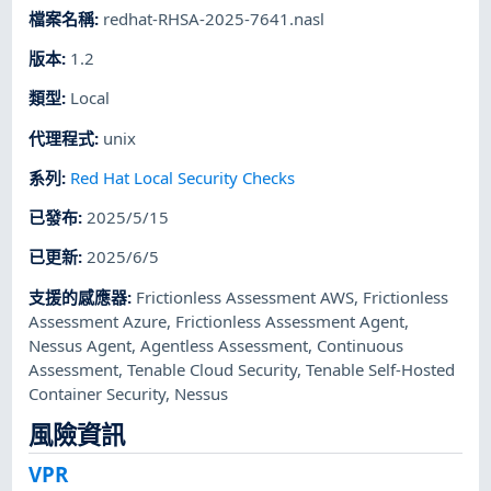
檔案名稱
:
redhat-RHSA-2025-7641.nasl
版本
:
1.2
類型
:
Local
代理程式
:
unix
系列
:
Red Hat Local Security Checks
已發布
:
2025/5/15
已更新
:
2025/6/5
支援的感應器
:
Frictionless Assessment AWS
,
Frictionless
Assessment Azure
,
Frictionless Assessment Agent
,
Nessus Agent
,
Agentless Assessment
,
Continuous
Assessment
,
Tenable Cloud Security
,
Tenable Self-Hosted
Container Security
,
Nessus
風險資訊
VPR