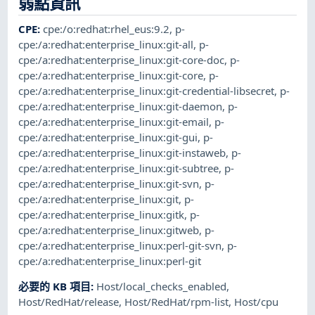
弱點資訊
CPE
:
cpe:/o:redhat:rhel_eus:9.2
,
p-
cpe:/a:redhat:enterprise_linux:git-all
,
p-
cpe:/a:redhat:enterprise_linux:git-core-doc
,
p-
cpe:/a:redhat:enterprise_linux:git-core
,
p-
cpe:/a:redhat:enterprise_linux:git-credential-libsecret
,
p-
cpe:/a:redhat:enterprise_linux:git-daemon
,
p-
cpe:/a:redhat:enterprise_linux:git-email
,
p-
cpe:/a:redhat:enterprise_linux:git-gui
,
p-
cpe:/a:redhat:enterprise_linux:git-instaweb
,
p-
cpe:/a:redhat:enterprise_linux:git-subtree
,
p-
cpe:/a:redhat:enterprise_linux:git-svn
,
p-
cpe:/a:redhat:enterprise_linux:git
,
p-
cpe:/a:redhat:enterprise_linux:gitk
,
p-
cpe:/a:redhat:enterprise_linux:gitweb
,
p-
cpe:/a:redhat:enterprise_linux:perl-git-svn
,
p-
cpe:/a:redhat:enterprise_linux:perl-git
必要的 KB 項目
:
Host/local_checks_enabled
,
Host/RedHat/release
,
Host/RedHat/rpm-list
,
Host/cpu