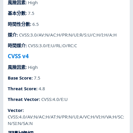
風險因素
:
High
基本分數
:
7.5
時間性分數
:
6.5
媒介
:
CVSS:3.0/AV:N/AC:H/PR:N/UI:R/S:U/C:H/I:H/A:H
時間媒介
:
CVSS:3.0/E:U/RL:O/RC:C
CVSS v4
風險因素
:
High
Base Score
:
7.5
Threat Score
:
4.8
Threat Vector
:
CVSS:4.0/E:U
Vector
:
CVSS:4.0/AV:N/AC:H/AT:N/PR:N/UI:A/VC:H/VI:H/VA:H/SC:
N/SI:N/SA:N