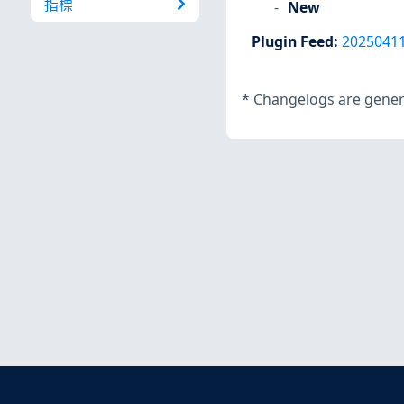
指標
New
Plugin Feed
:
2025041
*
Changelogs are genera