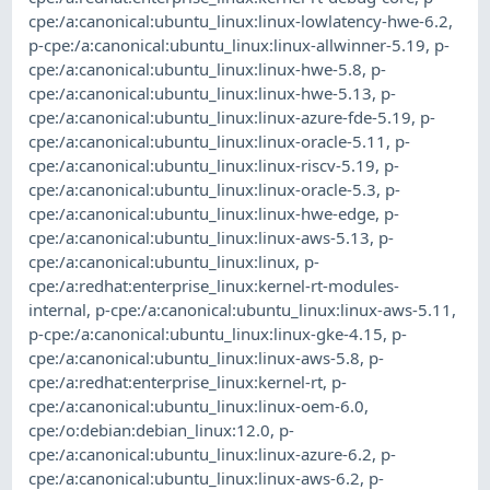
cpe:/a:canonical:ubuntu_linux:linux-lowlatency-hwe-6.2
,
p-cpe:/a:canonical:ubuntu_linux:linux-allwinner-5.19
,
p-
cpe:/a:canonical:ubuntu_linux:linux-hwe-5.8
,
p-
cpe:/a:canonical:ubuntu_linux:linux-hwe-5.13
,
p-
cpe:/a:canonical:ubuntu_linux:linux-azure-fde-5.19
,
p-
cpe:/a:canonical:ubuntu_linux:linux-oracle-5.11
,
p-
cpe:/a:canonical:ubuntu_linux:linux-riscv-5.19
,
p-
cpe:/a:canonical:ubuntu_linux:linux-oracle-5.3
,
p-
cpe:/a:canonical:ubuntu_linux:linux-hwe-edge
,
p-
cpe:/a:canonical:ubuntu_linux:linux-aws-5.13
,
p-
cpe:/a:canonical:ubuntu_linux:linux
,
p-
cpe:/a:redhat:enterprise_linux:kernel-rt-modules-
internal
,
p-cpe:/a:canonical:ubuntu_linux:linux-aws-5.11
,
p-cpe:/a:canonical:ubuntu_linux:linux-gke-4.15
,
p-
cpe:/a:canonical:ubuntu_linux:linux-aws-5.8
,
p-
cpe:/a:redhat:enterprise_linux:kernel-rt
,
p-
cpe:/a:canonical:ubuntu_linux:linux-oem-6.0
,
cpe:/o:debian:debian_linux:12.0
,
p-
cpe:/a:canonical:ubuntu_linux:linux-azure-6.2
,
p-
cpe:/a:canonical:ubuntu_linux:linux-aws-6.2
,
p-