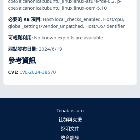
cpe:/a:canonical:ubuntu_linux:linux-azure-fde-6.2
,
p-
cpe:/a:canonical:ubuntu_linux:linux-oem-5.10
必要的 KB 項目
:
Host/local_checks_enabled
,
Host/cpu
,
global_settings/vendor_unpatched
,
Host/OS/identifier
可輕鬆利用
:
No known exploits are available
弱點發布日期
:
2024/6/19
參考資訊
CVE
:
CVE-2024-38570
Tenable.com
社群與支援
說明文件
教育訓練