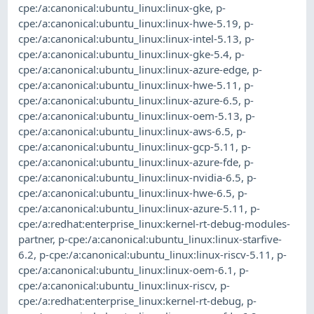
cpe:/a:canonical:ubuntu_linux:linux-gke
,
p-
cpe:/a:canonical:ubuntu_linux:linux-hwe-5.19
,
p-
cpe:/a:canonical:ubuntu_linux:linux-intel-5.13
,
p-
cpe:/a:canonical:ubuntu_linux:linux-gke-5.4
,
p-
cpe:/a:canonical:ubuntu_linux:linux-azure-edge
,
p-
cpe:/a:canonical:ubuntu_linux:linux-hwe-5.11
,
p-
cpe:/a:canonical:ubuntu_linux:linux-azure-6.5
,
p-
cpe:/a:canonical:ubuntu_linux:linux-oem-5.13
,
p-
cpe:/a:canonical:ubuntu_linux:linux-aws-6.5
,
p-
cpe:/a:canonical:ubuntu_linux:linux-gcp-5.11
,
p-
cpe:/a:canonical:ubuntu_linux:linux-azure-fde
,
p-
cpe:/a:canonical:ubuntu_linux:linux-nvidia-6.5
,
p-
cpe:/a:canonical:ubuntu_linux:linux-hwe-6.5
,
p-
cpe:/a:canonical:ubuntu_linux:linux-azure-5.11
,
p-
cpe:/a:redhat:enterprise_linux:kernel-rt-debug-modules-
partner
,
p-cpe:/a:canonical:ubuntu_linux:linux-starfive-
6.2
,
p-cpe:/a:canonical:ubuntu_linux:linux-riscv-5.11
,
p-
cpe:/a:canonical:ubuntu_linux:linux-oem-6.1
,
p-
cpe:/a:canonical:ubuntu_linux:linux-riscv
,
p-
cpe:/a:redhat:enterprise_linux:kernel-rt-debug
,
p-