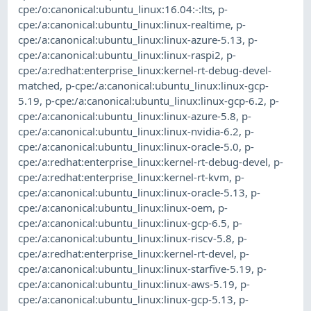
cpe:/o:canonical:ubuntu_linux:16.04:-:lts
,
p-
cpe:/a:canonical:ubuntu_linux:linux-realtime
,
p-
cpe:/a:canonical:ubuntu_linux:linux-azure-5.13
,
p-
cpe:/a:canonical:ubuntu_linux:linux-raspi2
,
p-
cpe:/a:redhat:enterprise_linux:kernel-rt-debug-devel-
matched
,
p-cpe:/a:canonical:ubuntu_linux:linux-gcp-
5.19
,
p-cpe:/a:canonical:ubuntu_linux:linux-gcp-6.2
,
p-
cpe:/a:canonical:ubuntu_linux:linux-azure-5.8
,
p-
cpe:/a:canonical:ubuntu_linux:linux-nvidia-6.2
,
p-
cpe:/a:canonical:ubuntu_linux:linux-oracle-5.0
,
p-
cpe:/a:redhat:enterprise_linux:kernel-rt-debug-devel
,
p-
cpe:/a:redhat:enterprise_linux:kernel-rt-kvm
,
p-
cpe:/a:canonical:ubuntu_linux:linux-oracle-5.13
,
p-
cpe:/a:canonical:ubuntu_linux:linux-oem
,
p-
cpe:/a:canonical:ubuntu_linux:linux-gcp-6.5
,
p-
cpe:/a:canonical:ubuntu_linux:linux-riscv-5.8
,
p-
cpe:/a:redhat:enterprise_linux:kernel-rt-devel
,
p-
cpe:/a:canonical:ubuntu_linux:linux-starfive-5.19
,
p-
cpe:/a:canonical:ubuntu_linux:linux-aws-5.19
,
p-
cpe:/a:canonical:ubuntu_linux:linux-gcp-5.13
,
p-