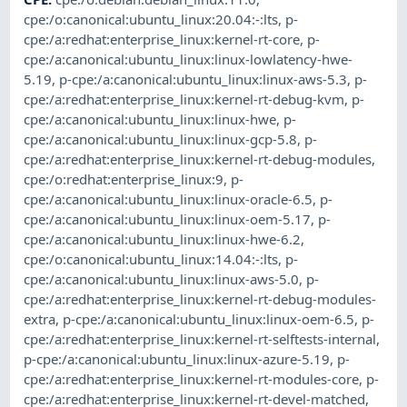
cpe:/o:canonical:ubuntu_linux:20.04:-:lts
,
p-
cpe:/a:redhat:enterprise_linux:kernel-rt-core
,
p-
cpe:/a:canonical:ubuntu_linux:linux-lowlatency-hwe-
5.19
,
p-cpe:/a:canonical:ubuntu_linux:linux-aws-5.3
,
p-
cpe:/a:redhat:enterprise_linux:kernel-rt-debug-kvm
,
p-
cpe:/a:canonical:ubuntu_linux:linux-hwe
,
p-
cpe:/a:canonical:ubuntu_linux:linux-gcp-5.8
,
p-
cpe:/a:redhat:enterprise_linux:kernel-rt-debug-modules
,
cpe:/o:redhat:enterprise_linux:9
,
p-
cpe:/a:canonical:ubuntu_linux:linux-oracle-6.5
,
p-
cpe:/a:canonical:ubuntu_linux:linux-oem-5.17
,
p-
cpe:/a:canonical:ubuntu_linux:linux-hwe-6.2
,
cpe:/o:canonical:ubuntu_linux:14.04:-:lts
,
p-
cpe:/a:canonical:ubuntu_linux:linux-aws-5.0
,
p-
cpe:/a:redhat:enterprise_linux:kernel-rt-debug-modules-
extra
,
p-cpe:/a:canonical:ubuntu_linux:linux-oem-6.5
,
p-
cpe:/a:redhat:enterprise_linux:kernel-rt-selftests-internal
,
p-cpe:/a:canonical:ubuntu_linux:linux-azure-5.19
,
p-
cpe:/a:redhat:enterprise_linux:kernel-rt-modules-core
,
p-
cpe:/a:redhat:enterprise_linux:kernel-rt-devel-matched
,