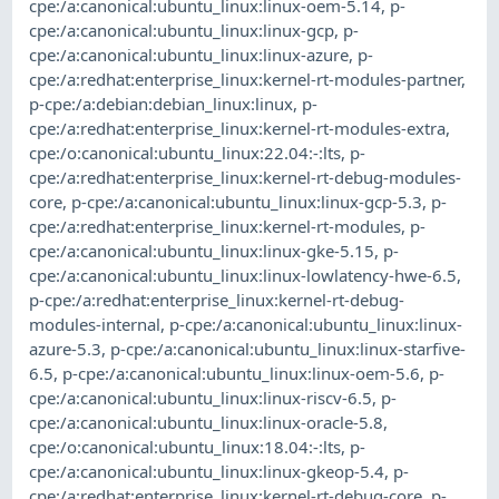
cpe:/a:canonical:ubuntu_linux:linux-oem-5.14
,
p-
cpe:/a:canonical:ubuntu_linux:linux-gcp
,
p-
cpe:/a:canonical:ubuntu_linux:linux-azure
,
p-
cpe:/a:redhat:enterprise_linux:kernel-rt-modules-partner
,
p-cpe:/a:debian:debian_linux:linux
,
p-
cpe:/a:redhat:enterprise_linux:kernel-rt-modules-extra
,
cpe:/o:canonical:ubuntu_linux:22.04:-:lts
,
p-
cpe:/a:redhat:enterprise_linux:kernel-rt-debug-modules-
core
,
p-cpe:/a:canonical:ubuntu_linux:linux-gcp-5.3
,
p-
cpe:/a:redhat:enterprise_linux:kernel-rt-modules
,
p-
cpe:/a:canonical:ubuntu_linux:linux-gke-5.15
,
p-
cpe:/a:canonical:ubuntu_linux:linux-lowlatency-hwe-6.5
,
p-cpe:/a:redhat:enterprise_linux:kernel-rt-debug-
modules-internal
,
p-cpe:/a:canonical:ubuntu_linux:linux-
azure-5.3
,
p-cpe:/a:canonical:ubuntu_linux:linux-starfive-
6.5
,
p-cpe:/a:canonical:ubuntu_linux:linux-oem-5.6
,
p-
cpe:/a:canonical:ubuntu_linux:linux-riscv-6.5
,
p-
cpe:/a:canonical:ubuntu_linux:linux-oracle-5.8
,
cpe:/o:canonical:ubuntu_linux:18.04:-:lts
,
p-
cpe:/a:canonical:ubuntu_linux:linux-gkeop-5.4
,
p-
cpe:/a:redhat:enterprise_linux:kernel-rt-debug-core
,
p-