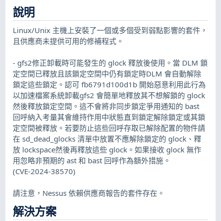
說明
Linux/Unix 主機上安裝了一個或多個受到弱點影響的套件，
且供應商未提供可用的修補程式。
- gfs2修正卸載時可能發生的 glock 釋放後使用。當 DLM 鎖
定空間已釋放且該鎖定空間中仍有鎖定時DLM 會自動解除
鎖定這些鎖定。認可 fb6791d100d1b 開始惡意利用此行為
以加速檔案系統卸載gfs2 會簡單地釋放其不想解鎖的 glock
然後釋放鎖定空間。這不會將非同步鎖定爭用通知的 bast
回呼納入考量其會維持作用中狀態直到鎖定解除鎖定或其鎖
定空間被釋放。若要防止這些回呼存取已解除配置的物件請
在 sd_dead_glocks 清單中放置不應解除鎖定的 glock、釋
放 lockspace然後再釋放這些 glock。如果接收 glock 無作
用忽略非預期的 ast 和 bast 回呼作為額外措施。
(CVE-2024-38570)
請注意，Nessus 依賴供應商報告的套件存在。
解決方案