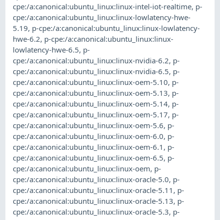
cpe:/a:canonical:ubuntu_linux:linux-intel-iot-realtime
,
p-
cpe:/a:canonical:ubuntu_linux:linux-lowlatency-hwe-
5.19
,
p-cpe:/a:canonical:ubuntu_linux:linux-lowlatency-
hwe-6.2
,
p-cpe:/a:canonical:ubuntu_linux:linux-
lowlatency-hwe-6.5
,
p-
cpe:/a:canonical:ubuntu_linux:linux-nvidia-6.2
,
p-
cpe:/a:canonical:ubuntu_linux:linux-nvidia-6.5
,
p-
cpe:/a:canonical:ubuntu_linux:linux-oem-5.10
,
p-
cpe:/a:canonical:ubuntu_linux:linux-oem-5.13
,
p-
cpe:/a:canonical:ubuntu_linux:linux-oem-5.14
,
p-
cpe:/a:canonical:ubuntu_linux:linux-oem-5.17
,
p-
cpe:/a:canonical:ubuntu_linux:linux-oem-5.6
,
p-
cpe:/a:canonical:ubuntu_linux:linux-oem-6.0
,
p-
cpe:/a:canonical:ubuntu_linux:linux-oem-6.1
,
p-
cpe:/a:canonical:ubuntu_linux:linux-oem-6.5
,
p-
cpe:/a:canonical:ubuntu_linux:linux-oem
,
p-
cpe:/a:canonical:ubuntu_linux:linux-oracle-5.0
,
p-
cpe:/a:canonical:ubuntu_linux:linux-oracle-5.11
,
p-
cpe:/a:canonical:ubuntu_linux:linux-oracle-5.13
,
p-
cpe:/a:canonical:ubuntu_linux:linux-oracle-5.3
,
p-