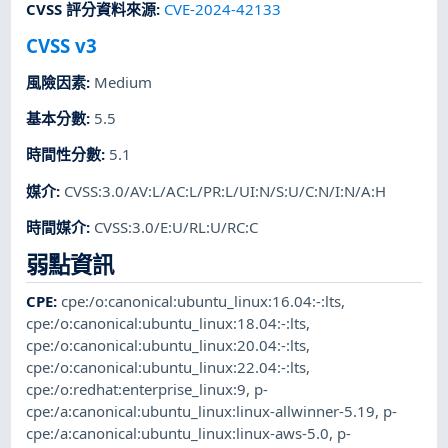
CVSS 評分資料來源
:
CVE-2024-42133
CVSS v3
風險因素
:
Medium
基本分數
:
5.5
時間性分數
:
5.1
媒介
:
CVSS:3.0/AV:L/AC:L/PR:L/UI:N/S:U/C:N/I:N/A:H
時間媒介
:
CVSS:3.0/E:U/RL:U/RC:C
弱點資訊
CPE
:
cpe:/o:canonical:ubuntu_linux:16.04:-:lts
,
cpe:/o:canonical:ubuntu_linux:18.04:-:lts
,
cpe:/o:canonical:ubuntu_linux:20.04:-:lts
,
cpe:/o:canonical:ubuntu_linux:22.04:-:lts
,
cpe:/o:redhat:enterprise_linux:9
,
p-
cpe:/a:canonical:ubuntu_linux:linux-allwinner-5.19
,
p-
cpe:/a:canonical:ubuntu_linux:linux-aws-5.0
,
p-