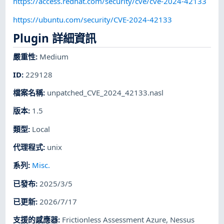
https://access.redhat.com/security/cve/cve-2024-42133
https://ubuntu.com/security/CVE-2024-42133
Plugin 詳細資訊
嚴重性
:
Medium
ID
:
229128
檔案名稱
:
unpatched_CVE_2024_42133.nasl
版本
:
1.5
類型
:
Local
代理程式
:
unix
系列
:
Misc.
已發布
:
2025/3/5
已更新
:
2026/7/17
支援的感應器
:
Frictionless Assessment Azure
,
Nessus