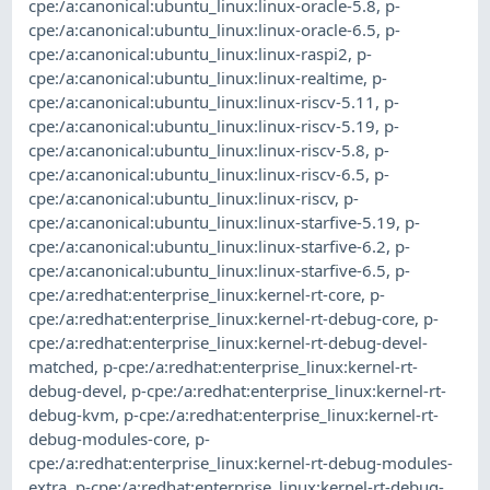
cpe:/a:canonical:ubuntu_linux:linux-oracle-5.8
,
p-
cpe:/a:canonical:ubuntu_linux:linux-oracle-6.5
,
p-
cpe:/a:canonical:ubuntu_linux:linux-raspi2
,
p-
cpe:/a:canonical:ubuntu_linux:linux-realtime
,
p-
cpe:/a:canonical:ubuntu_linux:linux-riscv-5.11
,
p-
cpe:/a:canonical:ubuntu_linux:linux-riscv-5.19
,
p-
cpe:/a:canonical:ubuntu_linux:linux-riscv-5.8
,
p-
cpe:/a:canonical:ubuntu_linux:linux-riscv-6.5
,
p-
cpe:/a:canonical:ubuntu_linux:linux-riscv
,
p-
cpe:/a:canonical:ubuntu_linux:linux-starfive-5.19
,
p-
cpe:/a:canonical:ubuntu_linux:linux-starfive-6.2
,
p-
cpe:/a:canonical:ubuntu_linux:linux-starfive-6.5
,
p-
cpe:/a:redhat:enterprise_linux:kernel-rt-core
,
p-
cpe:/a:redhat:enterprise_linux:kernel-rt-debug-core
,
p-
cpe:/a:redhat:enterprise_linux:kernel-rt-debug-devel-
matched
,
p-cpe:/a:redhat:enterprise_linux:kernel-rt-
debug-devel
,
p-cpe:/a:redhat:enterprise_linux:kernel-rt-
debug-kvm
,
p-cpe:/a:redhat:enterprise_linux:kernel-rt-
debug-modules-core
,
p-
cpe:/a:redhat:enterprise_linux:kernel-rt-debug-modules-
extra
,
p-cpe:/a:redhat:enterprise_linux:kernel-rt-debug-