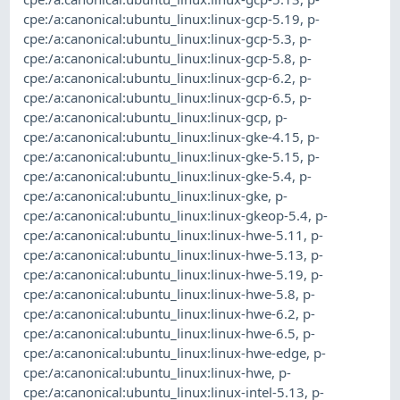
cpe:/a:canonical:ubuntu_linux:linux-gcp-5.19
,
p-
cpe:/a:canonical:ubuntu_linux:linux-gcp-5.3
,
p-
cpe:/a:canonical:ubuntu_linux:linux-gcp-5.8
,
p-
cpe:/a:canonical:ubuntu_linux:linux-gcp-6.2
,
p-
cpe:/a:canonical:ubuntu_linux:linux-gcp-6.5
,
p-
cpe:/a:canonical:ubuntu_linux:linux-gcp
,
p-
cpe:/a:canonical:ubuntu_linux:linux-gke-4.15
,
p-
cpe:/a:canonical:ubuntu_linux:linux-gke-5.15
,
p-
cpe:/a:canonical:ubuntu_linux:linux-gke-5.4
,
p-
cpe:/a:canonical:ubuntu_linux:linux-gke
,
p-
cpe:/a:canonical:ubuntu_linux:linux-gkeop-5.4
,
p-
cpe:/a:canonical:ubuntu_linux:linux-hwe-5.11
,
p-
cpe:/a:canonical:ubuntu_linux:linux-hwe-5.13
,
p-
cpe:/a:canonical:ubuntu_linux:linux-hwe-5.19
,
p-
cpe:/a:canonical:ubuntu_linux:linux-hwe-5.8
,
p-
cpe:/a:canonical:ubuntu_linux:linux-hwe-6.2
,
p-
cpe:/a:canonical:ubuntu_linux:linux-hwe-6.5
,
p-
cpe:/a:canonical:ubuntu_linux:linux-hwe-edge
,
p-
cpe:/a:canonical:ubuntu_linux:linux-hwe
,
p-
cpe:/a:canonical:ubuntu_linux:linux-intel-5.13
,
p-