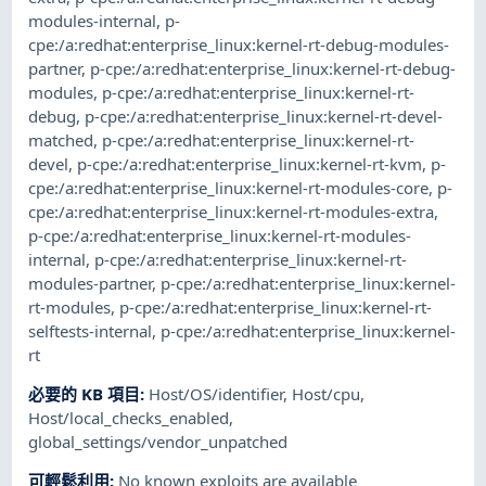
modules-internal
,
p-
cpe:/a:redhat:enterprise_linux:kernel-rt-debug-modules-
partner
,
p-cpe:/a:redhat:enterprise_linux:kernel-rt-debug-
modules
,
p-cpe:/a:redhat:enterprise_linux:kernel-rt-
debug
,
p-cpe:/a:redhat:enterprise_linux:kernel-rt-devel-
matched
,
p-cpe:/a:redhat:enterprise_linux:kernel-rt-
devel
,
p-cpe:/a:redhat:enterprise_linux:kernel-rt-kvm
,
p-
cpe:/a:redhat:enterprise_linux:kernel-rt-modules-core
,
p-
cpe:/a:redhat:enterprise_linux:kernel-rt-modules-extra
,
p-cpe:/a:redhat:enterprise_linux:kernel-rt-modules-
internal
,
p-cpe:/a:redhat:enterprise_linux:kernel-rt-
modules-partner
,
p-cpe:/a:redhat:enterprise_linux:kernel-
rt-modules
,
p-cpe:/a:redhat:enterprise_linux:kernel-rt-
selftests-internal
,
p-cpe:/a:redhat:enterprise_linux:kernel-
rt
必要的 KB 項目
:
Host/OS/identifier
,
Host/cpu
,
Host/local_checks_enabled
,
global_settings/vendor_unpatched
可輕鬆利用
:
No known exploits are available