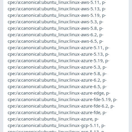
cpe:/a:canonical:ubuntu_linux:linux-aws-5.11
,
p-
cpe:/a:canonical:ubuntu_linux:linux-aws-5.13
,
p-
cpe:/a:canonical:ubuntu_linux:linux-aws-5.19
,
p-
cpe:/a:canonical:ubuntu_linux:linux-aws-5.3
,
p-
cpe:/a:canonical:ubuntu_linux:linux-aws-5.8
,
p-
cpe:/a:canonical:ubuntu_linux:linux-aws-6.2
,
p-
cpe:/a:canonical:ubuntu_linux:linux-aws-6.5
,
p-
cpe:/a:canonical:ubuntu_linux:linux-azure-5.11
,
p-
cpe:/a:canonical:ubuntu_linux:linux-azure-5.13
,
p-
cpe:/a:canonical:ubuntu_linux:linux-azure-5.19
,
p-
cpe:/a:canonical:ubuntu_linux:linux-azure-5.3
,
p-
cpe:/a:canonical:ubuntu_linux:linux-azure-5.8
,
p-
cpe:/a:canonical:ubuntu_linux:linux-azure-6.2
,
p-
cpe:/a:canonical:ubuntu_linux:linux-azure-6.5
,
p-
cpe:/a:canonical:ubuntu_linux:linux-azure-edge
,
p-
cpe:/a:canonical:ubuntu_linux:linux-azure-fde-5.19
,
p-
cpe:/a:canonical:ubuntu_linux:linux-azure-fde-6.2
,
p-
cpe:/a:canonical:ubuntu_linux:linux-azure-fde
,
p-
cpe:/a:canonical:ubuntu_linux:linux-azure
,
p-
cpe:/a:canonical:ubuntu_linux:linux-gcp-5.11
,
p-
cpe:/a:canonical:ubuntu_linux:linux-gcp-5.13
,
p-