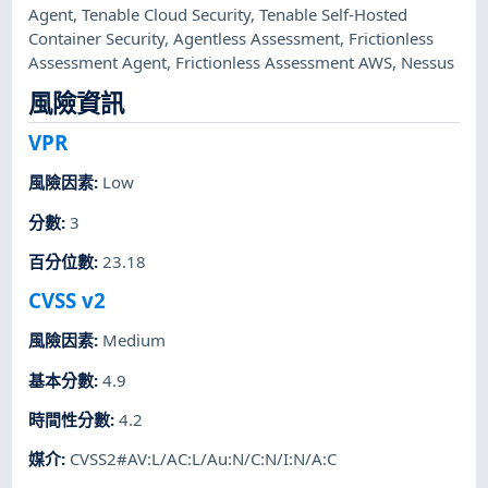
Agent
,
Tenable Cloud Security
,
Tenable Self-Hosted
Container Security
,
Agentless Assessment
,
Frictionless
Assessment Agent
,
Frictionless Assessment AWS
,
Nessus
風險資訊
VPR
風險因素
:
Low
分數
:
3
百分位數
:
23.18
CVSS v2
風險因素
:
Medium
基本分數
:
4.9
時間性分數
:
4.2
媒介
:
CVSS2#AV:L/AC:L/Au:N/C:N/I:N/A:C