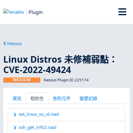
Plugin
Nessus
Linux Distros 未修補弱點：
CVE-2022-49424
MEDIUM
Nessus Plugin ID 225174
資訊
相依性
依附元件
變更記錄
set_linux_os_id.nasl
ssh_get_info2.nasl