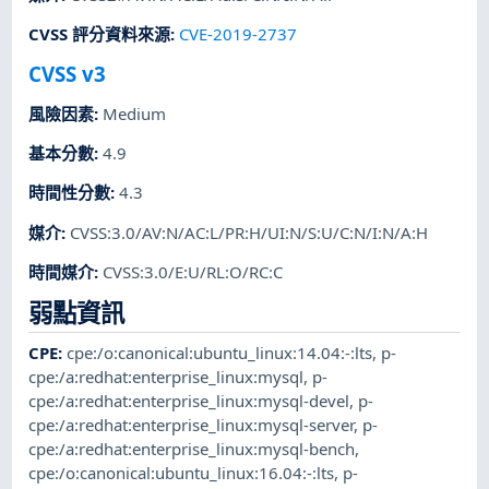
CVSS 評分資料來源
:
CVE-2019-2737
CVSS v3
風險因素
:
Medium
基本分數
:
4.9
時間性分數
:
4.3
媒介
:
CVSS:3.0/AV:N/AC:L/PR:H/UI:N/S:U/C:N/I:N/A:H
時間媒介
:
CVSS:3.0/E:U/RL:O/RC:C
弱點資訊
CPE
:
cpe:/o:canonical:ubuntu_linux:14.04:-:lts
,
p-
cpe:/a:redhat:enterprise_linux:mysql
,
p-
cpe:/a:redhat:enterprise_linux:mysql-devel
,
p-
cpe:/a:redhat:enterprise_linux:mysql-server
,
p-
cpe:/a:redhat:enterprise_linux:mysql-bench
,
cpe:/o:canonical:ubuntu_linux:16.04:-:lts
,
p-