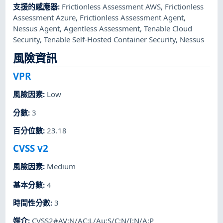
支援的感應器
:
Frictionless Assessment AWS
,
Frictionless
Assessment Azure
,
Frictionless Assessment Agent
,
Nessus Agent
,
Agentless Assessment
,
Tenable Cloud
Security
,
Tenable Self-Hosted Container Security
,
Nessus
風險資訊
VPR
風險因素
:
Low
分數
:
3
百分位數
:
23.18
CVSS v2
風險因素
:
Medium
基本分數
:
4
時間性分數
:
3
媒介
:
CVSS2#AV:N/AC:L/Au:S/C:N/I:N/A:P