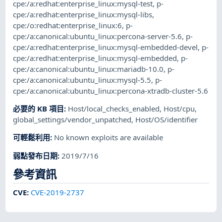
cpe:/a:redhat:enterprise_linux:mysql-test
,
p-
cpe:/a:redhat:enterprise_linux:mysql-libs
,
cpe:/o:redhat:enterprise_linux:6
,
p-
cpe:/a:canonical:ubuntu_linux:percona-server-5.6
,
p-
cpe:/a:redhat:enterprise_linux:mysql-embedded-devel
,
p-
cpe:/a:redhat:enterprise_linux:mysql-embedded
,
p-
cpe:/a:canonical:ubuntu_linux:mariadb-10.0
,
p-
cpe:/a:canonical:ubuntu_linux:mysql-5.5
,
p-
cpe:/a:canonical:ubuntu_linux:percona-xtradb-cluster-5.6
必要的 KB 項目
:
Host/local_checks_enabled
,
Host/cpu
,
global_settings/vendor_unpatched
,
Host/OS/identifier
可輕鬆利用
:
No known exploits are available
弱點發布日期
:
2019/7/16
參考資訊
CVE
:
CVE-2019-2737