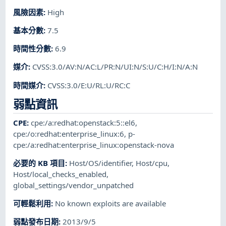
風險因素
:
High
基本分數
:
7.5
時間性分數
:
6.9
媒介
:
CVSS:3.0/AV:N/AC:L/PR:N/UI:N/S:U/C:H/I:N/A:N
時間媒介
:
CVSS:3.0/E:U/RL:U/RC:C
弱點資訊
CPE
:
cpe:/a:redhat:openstack:5::el6
,
cpe:/o:redhat:enterprise_linux:6
,
p-
cpe:/a:redhat:enterprise_linux:openstack-nova
必要的 KB 項目
:
Host/OS/identifier
,
Host/cpu
,
Host/local_checks_enabled
,
global_settings/vendor_unpatched
可輕鬆利用
:
No known exploits are available
弱點發布日期
:
2013/9/5