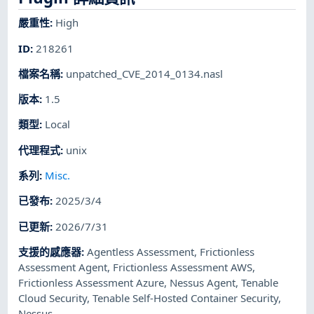
嚴重性
:
High
ID
:
218261
檔案名稱
:
unpatched_CVE_2014_0134.nasl
版本
:
1.5
類型
:
Local
代理程式
:
unix
系列
:
Misc.
已發布
:
2025/3/4
已更新
:
2026/7/31
支援的感應器
:
Agentless Assessment
,
Frictionless
Assessment Agent
,
Frictionless Assessment AWS
,
Frictionless Assessment Azure
,
Nessus Agent
,
Tenable
Cloud Security
,
Tenable Self-Hosted Container Security
,
Nessus