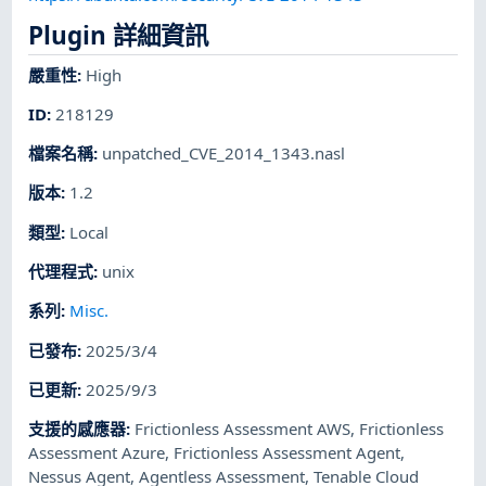
Plugin 詳細資訊
嚴重性
:
High
ID
:
218129
檔案名稱
:
unpatched_CVE_2014_1343.nasl
版本
:
1.2
類型
:
Local
代理程式
:
unix
系列
:
Misc.
已發布
:
2025/3/4
已更新
:
2025/9/3
支援的感應器
:
Frictionless Assessment AWS
,
Frictionless
Assessment Azure
,
Frictionless Assessment Agent
,
Nessus Agent
,
Agentless Assessment
,
Tenable Cloud