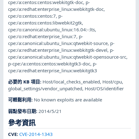
cpe:/a:centos:centos:webkitgtk-doc
,
p-
cpe:/a:redhat:enterprise_linux:webkitgtk-doc
,
cpe:/o:centos:centos:7
,
p-
cpe:/a:centos:centos:libwebkit2gtk
,
cpe:/o:canonical:ubuntu_linux:16.04:-:lts
,
cpe:/o:redhat:enterprise_linux:7
,
p-
cpe:/a:canonical:ubuntu_linux:qtwebkit-source
,
p-
cpe:/a:redhat:enterprise_linux:webkitgtk-devel
,
p-
cpe:/a:canonical:ubuntu_linux:qtwebkit-opensource-src
,
p-cpe:/a:centos:centos:webkitgtk3-doc
,
p-
cpe:/a:redhat:enterprise_linux:webkitgtk3
必要的 KB 項目
:
Host/local_checks_enabled
,
Host/cpu
,
global_settings/vendor_unpatched
,
Host/OS/identifier
可輕鬆利用
:
No known exploits are available
弱點發布日期
:
2014/5/21
參考資訊
CVE
:
CVE-2014-1343