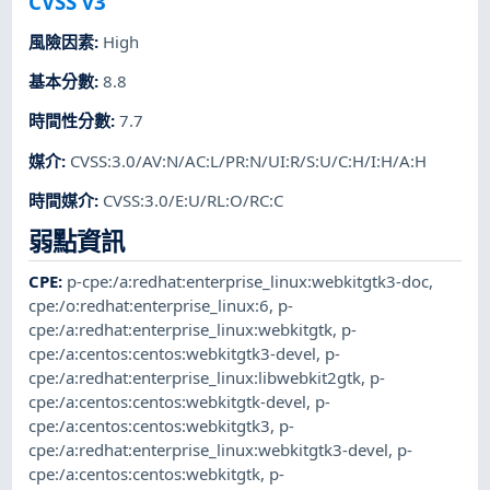
CVSS v3
風險因素
:
High
基本分數
:
8.8
時間性分數
:
7.7
媒介
:
CVSS:3.0/AV:N/AC:L/PR:N/UI:R/S:U/C:H/I:H/A:H
時間媒介
:
CVSS:3.0/E:U/RL:O/RC:C
弱點資訊
CPE
:
p-cpe:/a:redhat:enterprise_linux:webkitgtk3-doc
,
cpe:/o:redhat:enterprise_linux:6
,
p-
cpe:/a:redhat:enterprise_linux:webkitgtk
,
p-
cpe:/a:centos:centos:webkitgtk3-devel
,
p-
cpe:/a:redhat:enterprise_linux:libwebkit2gtk
,
p-
cpe:/a:centos:centos:webkitgtk-devel
,
p-
cpe:/a:centos:centos:webkitgtk3
,
p-
cpe:/a:redhat:enterprise_linux:webkitgtk3-devel
,
p-
cpe:/a:centos:centos:webkitgtk
,
p-