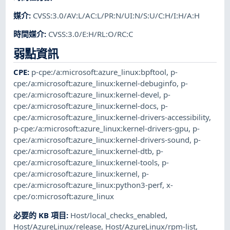
媒介
:
CVSS:3.0/AV:L/AC:L/PR:N/UI:N/S:U/C:H/I:H/A:H
時間媒介
:
CVSS:3.0/E:H/RL:O/RC:C
弱點資訊
CPE
:
p-cpe:/a:microsoft:azure_linux:bpftool
,
p-
cpe:/a:microsoft:azure_linux:kernel-debuginfo
,
p-
cpe:/a:microsoft:azure_linux:kernel-devel
,
p-
cpe:/a:microsoft:azure_linux:kernel-docs
,
p-
cpe:/a:microsoft:azure_linux:kernel-drivers-accessibility
,
p-cpe:/a:microsoft:azure_linux:kernel-drivers-gpu
,
p-
cpe:/a:microsoft:azure_linux:kernel-drivers-sound
,
p-
cpe:/a:microsoft:azure_linux:kernel-dtb
,
p-
cpe:/a:microsoft:azure_linux:kernel-tools
,
p-
cpe:/a:microsoft:azure_linux:kernel
,
p-
cpe:/a:microsoft:azure_linux:python3-perf
,
x-
cpe:/o:microsoft:azure_linux
必要的 KB 項目
:
Host/local_checks_enabled
,
Host/AzureLinux/release
,
Host/AzureLinux/rpm-list
,