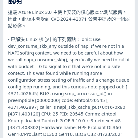
說明
遠端 Azure Linux 3.0 主機上安裝的核心版本比測試版舊。
因此，此版本會受到 CVE-2024-42071 公告中提及的一個弱
點影響。
- 已解決 Linux 核心中的下列弱點：ionic: use
dev_consume_skb_any outside of napi If we're not in a
NAPI softirq context, we need to be careful about how
we call napi_consume_skb(), specifically we need to call it
with budget==0 to signal to it that we're not in a safe
context. This was found while running some
configuration stress testing of traffic and a change queue
config loop running, and this curious note popped out: [
4371.402645] BUG: using smp_processor_id() in
preemptible [00000000] code: ethtool/20545 [
4371.402897] caller is napi_skb_cache_put+0x16/0x80
[4371.403120] CPU: 25 PID: 20545 Comm: ethtool
Kdump: loaded Tainted: G OE 6.10.0-rc3-netnext+ #8
[4371.403302] Hardware name: HPE ProLiant DL360
Gen10/ProLiant DL360 Gen10, BIOS U32 01/23/2021