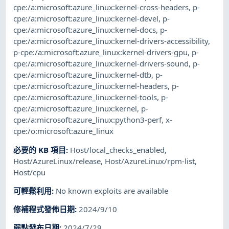
cpe:/a:microsoft:azure_linux:kernel-cross-headers
,
p-
cpe:/a:microsoft:azure_linux:kernel-devel
,
p-
cpe:/a:microsoft:azure_linux:kernel-docs
,
p-
cpe:/a:microsoft:azure_linux:kernel-drivers-accessibility
,
p-cpe:/a:microsoft:azure_linux:kernel-drivers-gpu
,
p-
cpe:/a:microsoft:azure_linux:kernel-drivers-sound
,
p-
cpe:/a:microsoft:azure_linux:kernel-dtb
,
p-
cpe:/a:microsoft:azure_linux:kernel-headers
,
p-
cpe:/a:microsoft:azure_linux:kernel-tools
,
p-
cpe:/a:microsoft:azure_linux:kernel
,
p-
cpe:/a:microsoft:azure_linux:python3-perf
,
x-
cpe:/o:microsoft:azure_linux
必要的 KB 項目
:
Host/local_checks_enabled
,
Host/AzureLinux/release
,
Host/AzureLinux/rpm-list
,
Host/cpu
可輕鬆利用
:
No known exploits are available
修補程式發佈日期
:
2024/9/10
弱點發布日期
:
2024/7/29