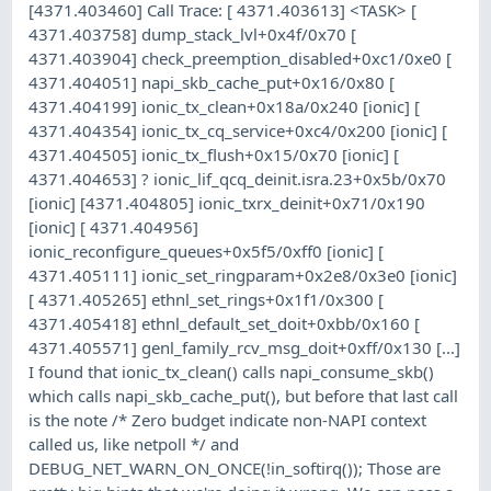
[4371.403460] Call Trace: [ 4371.403613] <TASK> [
4371.403758] dump_stack_lvl+0x4f/0x70 [
4371.403904] check_preemption_disabled+0xc1/0xe0 [
4371.404051] napi_skb_cache_put+0x16/0x80 [
4371.404199] ionic_tx_clean+0x18a/0x240 [ionic] [
4371.404354] ionic_tx_cq_service+0xc4/0x200 [ionic] [
4371.404505] ionic_tx_flush+0x15/0x70 [ionic] [
4371.404653] ? ionic_lif_qcq_deinit.isra.23+0x5b/0x70
[ionic] [4371.404805] ionic_txrx_deinit+0x71/0x190
[ionic] [ 4371.404956]
ionic_reconfigure_queues+0x5f5/0xff0 [ionic] [
4371.405111] ionic_set_ringparam+0x2e8/0x3e0 [ionic]
[ 4371.405265] ethnl_set_rings+0x1f1/0x300 [
4371.405418] ethnl_default_set_doit+0xbb/0x160 [
4371.405571] genl_family_rcv_msg_doit+0xff/0x130 [...]
I found that ionic_tx_clean() calls napi_consume_skb()
which calls napi_skb_cache_put(), but before that last call
is the note /* Zero budget indicate non-NAPI context
called us, like netpoll */ and
DEBUG_NET_WARN_ON_ONCE(!in_softirq()); Those are