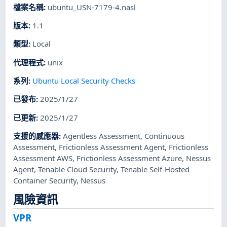
檔案名稱
:
ubuntu_USN-7179-4.nasl
版本
:
1.1
類型
:
Local
代理程式
:
unix
系列
:
Ubuntu Local Security Checks
已發布
:
2025/1/27
已更新
:
2025/1/27
支援的感應器
:
Agentless Assessment
,
Continuous
Assessment
,
Frictionless Assessment Agent
,
Frictionless
Assessment AWS
,
Frictionless Assessment Azure
,
Nessus
Agent
,
Tenable Cloud Security
,
Tenable Self-Hosted
Container Security
,
Nessus
風險資訊
VPR