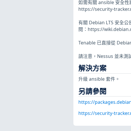
如需有關 ansible 
https://security-tracker
有關 Debian LTS
閱：https://wiki.debian.
Tenable 已直接從 De
請注意，Nessus 並
解決方案
升級 ansible 套件。
另請參閱
https://packages.debian
https://security-tracke