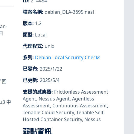
ID
:
214484
檔案名稱
:
debian_DLA-3695.nasl
版本
:
1.2
an-
 日
類型
:
Local
代理程式
:
unix
系列
:
Debian Local Security Checks
已發布
:
2025/1/22
已更新
:
2025/5/4
入了回
支援的感應器
:
Frictionless Assessment
Agent
,
Nessus Agent
,
Agentless
u3 中
Assessment
,
Continuous Assessment
,
Tenable Cloud Security
,
Tenable Self-
Hosted Container Security
,
Nessus
弱點資訊