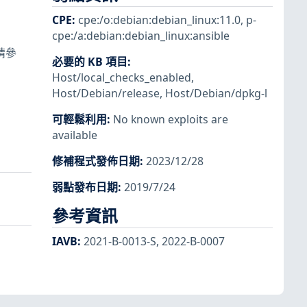
CPE
:
cpe:/o:debian:debian_linux:11.0
,
p-
cpe:/a:debian:debian_linux:ansible
請參
必要的 KB 項目
:
Host/local_checks_enabled
,
Host/Debian/release
,
Host/Debian/dpkg-l
可輕鬆利用
:
No known exploits are
available
修補程式發佈日期
:
2023/12/28
弱點發布日期
:
2019/7/24
參考資訊
IAVB
:
2021-B-0013-S
,
2022-B-0007