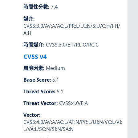
時間性分數
:
7.4
媒介
:
CVSS:3.0/AV:A/AC:L/PR:L/UI:N/S:U/C:H/I:H/
A:H
時間媒介
:
CVSS:3.0/E:F/RL:O/RC:C
CVSS v4
風險因素
:
Medium
Base Score
:
5.1
Threat Score
:
5.1
Threat Vector
:
CVSS:4.0/E:A
Vector
:
CVSS:4.0/AV:A/AC:L/AT:N/PR:L/UI:N/VC:L/VI:
L/VA:L/SC:N/SI:N/SA:N