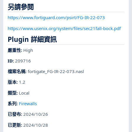
另請參閱
https://www.fortiguard.com/psirt/FG-IR-22-073
https://www.usenix.org/system/files/sec21fall-bock.pdf
Plugin 詳細資訊
嚴重性
:
High
ID
:
209716
檔案名稱
:
fortigate_FG-IR-22-073.nasl
版本
:
1.2
類型
:
Local
系列
:
Firewalls
已發布
:
2024/10/26
已更新
:
2024/10/28