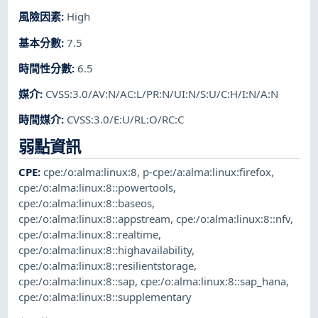
風險因素
:
High
基本分數
:
7.5
時間性分數
:
6.5
媒介
:
CVSS:3.0/AV:N/AC:L/PR:N/UI:N/S:U/C:H/I:N/A:N
時間媒介
:
CVSS:3.0/E:U/RL:O/RC:C
弱點資訊
CPE
:
cpe:/o:alma:linux:8
,
p-cpe:/a:alma:linux:firefox
,
cpe:/o:alma:linux:8::powertools
,
cpe:/o:alma:linux:8::baseos
,
cpe:/o:alma:linux:8::appstream
,
cpe:/o:alma:linux:8::nfv
,
cpe:/o:alma:linux:8::realtime
,
cpe:/o:alma:linux:8::highavailability
,
cpe:/o:alma:linux:8::resilientstorage
,
cpe:/o:alma:linux:8::sap
,
cpe:/o:alma:linux:8::sap_hana
,
cpe:/o:alma:linux:8::supplementary