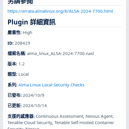
另請參閱
https://errata.almalinux.org/8/ALSA-2024-7700.html
Plugin 詳細資訊
嚴重性
:
High
ID
:
208429
檔案名稱
:
alma_linux_ALSA-2024-7700.nasl
版本
:
1.2
類型
:
Local
系列
:
Alma Linux Local Security Checks
已發布
:
2024/10/9
已更新
:
2024/10/14
支援的感應器
:
Continuous Assessment
,
Nessus Agent
,
Tenable Cloud Security
,
Tenable Self-Hosted Container
Security
,
Nessus