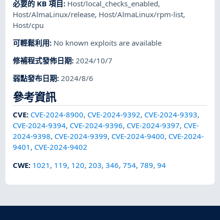
必要的 KB 項目
:
Host/local_checks_enabled
,
Host/AlmaLinux/release
,
Host/AlmaLinux/rpm-list
,
Host/cpu
可輕鬆利用
:
No known exploits are available
修補程式發佈日期
:
2024/10/7
弱點發布日期
:
2024/8/6
參考資訊
CVE
:
CVE-2024-8900
,
CVE-2024-9392
,
CVE-2024-9393
,
CVE-2024-9394
,
CVE-2024-9396
,
CVE-2024-9397
,
CVE-
2024-9398
,
CVE-2024-9399
,
CVE-2024-9400
,
CVE-2024-
9401
,
CVE-2024-9402
CWE
:
1021
,
119
,
120
,
203
,
346
,
754
,
789
,
94