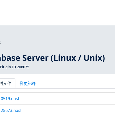
5
se Server (Linux / Unix)
Plugin ID 208075
附元件
變更記錄
0519.nasl
25673.nasl