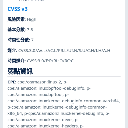
CVSS v3
風險因素
:
High
基本分數
:
7.8
時間性分數
:
7
媒介
:
CVSS:3.0/AV:L/AC:L/PR:L/UI:N/S:U/C:H/I:H/A:H
時間媒介
:
CVSS:3.0/E:P/RL:O/RC:C
弱點資訊
CPE
:
cpe:/o:amazon:linux:2
,
p-
cpe:/a:amazon:linux:bpftool-debuginfo
,
p-
cpe:/a:amazon:linux:bpftool
,
p-
cpe:/a:amazon:linux:kernel-debuginfo-common-aarch64
,
p-cpe:/a:amazon:linux:kernel-debuginfo-common-
x86_64
,
p-cpe:/a:amazon:linux:kernel-debuginfo
,
p-
cpe:/a:amazon:linux:kernel-devel
,
p-
cpe:/a:amazon:linux:kernel-headers
,
p-