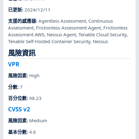
已更新
:
2024/12/11
支援的感應器
:
Agentless Assessment
,
Continuous
Assessment
,
Frictionless Assessment Agent
,
Frictionless
Assessment AWS
,
Nessus Agent
,
Tenable Cloud Security
,
Tenable Self-Hosted Container Security
,
Nessus
風險資訊
VPR
風險因素
:
High
分數
:
7
百分位數
:
98.23
CVSS v2
風險因素
:
Medium
基本分數
:
4.6