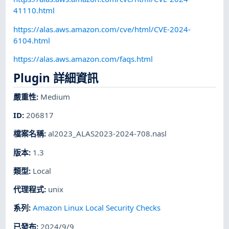
41110.html
https://alas.aws.amazon.com/cve/html/CVE-2024-
6104.html
https://alas.aws.amazon.com/faqs.html
Plugin 詳細資訊
嚴重性
:
Medium
ID
:
206817
檔案名稱
:
al2023_ALAS2023-2024-708.nasl
版本
:
1.3
類型
:
Local
代理程式
:
unix
系列
:
Amazon Linux Local Security Checks
已發布
:
2024/9/9