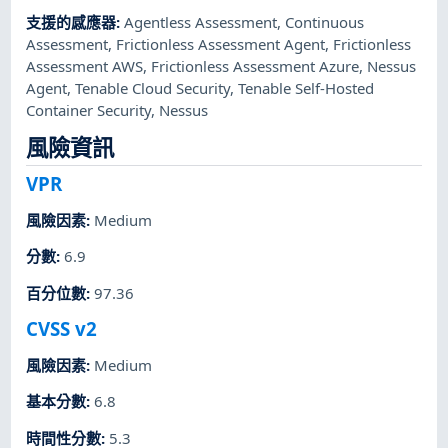
支援的感應器
:
Agentless Assessment
,
Continuous
Assessment
,
Frictionless Assessment Agent
,
Frictionless
Assessment AWS
,
Frictionless Assessment Azure
,
Nessus
Agent
,
Tenable Cloud Security
,
Tenable Self-Hosted
Container Security
,
Nessus
風險資訊
VPR
風險因素
:
Medium
分數
:
6.9
百分位數
:
97.36
CVSS v2
風險因素
:
Medium
基本分數
:
6.8
時間性分數
:
5.3