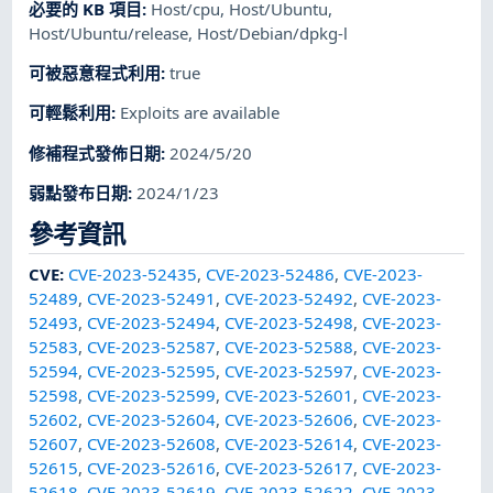
必要的 KB 項目
:
Host/cpu
,
Host/Ubuntu
,
Host/Ubuntu/release
,
Host/Debian/dpkg-l
可被惡意程式利用
:
true
可輕鬆利用
:
Exploits are available
修補程式發佈日期
:
2024/5/20
弱點發布日期
:
2024/1/23
參考資訊
CVE
:
CVE-2023-52435
,
CVE-2023-52486
,
CVE-2023-
52489
,
CVE-2023-52491
,
CVE-2023-52492
,
CVE-2023-
52493
,
CVE-2023-52494
,
CVE-2023-52498
,
CVE-2023-
52583
,
CVE-2023-52587
,
CVE-2023-52588
,
CVE-2023-
52594
,
CVE-2023-52595
,
CVE-2023-52597
,
CVE-2023-
52598
,
CVE-2023-52599
,
CVE-2023-52601
,
CVE-2023-
52602
,
CVE-2023-52604
,
CVE-2023-52606
,
CVE-2023-
52607
,
CVE-2023-52608
,
CVE-2023-52614
,
CVE-2023-
52615
,
CVE-2023-52616
,
CVE-2023-52617
,
CVE-2023-
52618
,
CVE-2023-52619
,
CVE-2023-52622
,
CVE-2023-