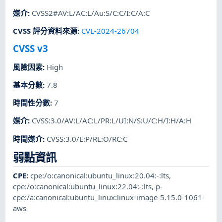
媒介
:
CVSS2#AV:L/AC:L/Au:S/C:C/I:C/A:C
CVSS 評分資料來源
:
CVE-2024-26704
CVSS v3
風險因素
:
High
基本分數
:
7.8
時間性分數
:
7
媒介
:
CVSS:3.0/AV:L/AC:L/PR:L/UI:N/S:U/C:H/I:H/A:H
時間媒介
:
CVSS:3.0/E:P/RL:O/RC:C
弱點資訊
CPE
:
cpe:/o:canonical:ubuntu_linux:20.04:-:lts
,
cpe:/o:canonical:ubuntu_linux:22.04:-:lts
,
p-
cpe:/a:canonical:ubuntu_linux:linux-image-5.15.0-1061-
aws