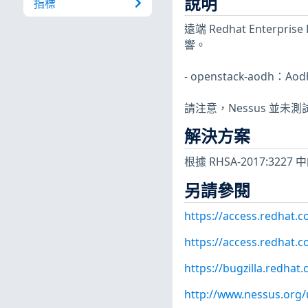
說明
指標
遠端 Redhat Enterpr
響。
- openstack-aodh：Ao
請注意，Nessus 並
解決方案
根據 RHSA-2017:3227 
另請參閱
https://access.redhat.
https://access.redhat.
https://bugzilla.redha
http://www.nessus.org