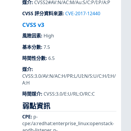
媒介
:
CVSS2#AV:N/AC:M/Au:S/C:P/I:P/A:P
CVSS 評分資料來源
:
CVE-2017-12440
CVSS v3
風險因素
:
High
基本分數
:
7.5
時間性分數
:
6.5
媒介
:
CVSS:3.0/AV:N/AC:H/PR:L/UI:N/S:U/C:H/I:H/
A:H
時間媒介
:
CVSS:3.0/E:U/RL:O/RC:C
弱點資訊
CPE
:
p-
cpe:/a:redhat:enterprise_linux:openstack-
aodh-listener
,
p-