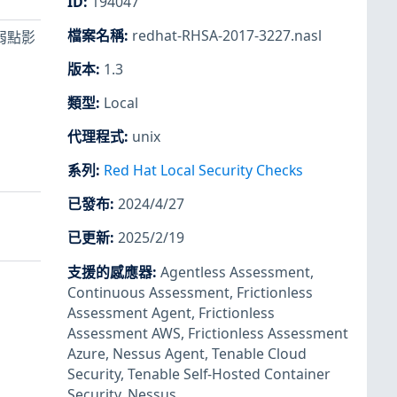
ID
:
194047
檔案名稱
:
redhat-RHSA-2017-3227.nasl
的弱點影
版本
:
1.3
類型
:
Local
代理程式
:
unix
系列
:
Red Hat Local Security Checks
已發布
:
2024/4/27
已更新
:
2025/2/19
支援的感應器
:
Agentless Assessment
,
Continuous Assessment
,
Frictionless
Assessment Agent
,
Frictionless
Assessment AWS
,
Frictionless Assessment
Azure
,
Nessus Agent
,
Tenable Cloud
Security
,
Tenable Self-Hosted Container
Security
,
Nessus