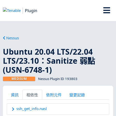
Plugin
Nessus
Ubuntu 20.04 LTS/22.04
LTS/23.10：Sanitize 弱點
(USN-6748-1)
MEDIUM
Nessus Plugin ID 193803
資訊
相依性
依附元件
變更記錄
ssh_get_info.nasl