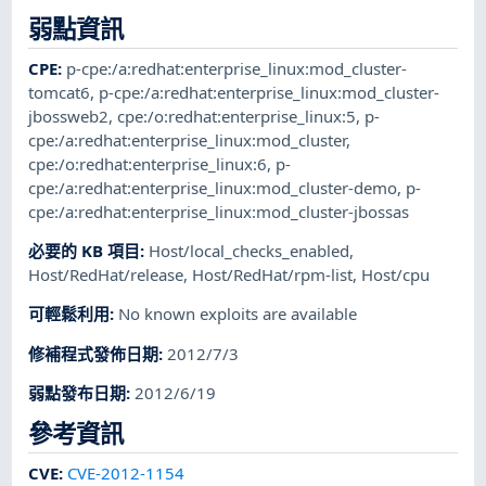
弱點資訊
CPE
:
p-cpe:/a:redhat:enterprise_linux:mod_cluster-
tomcat6
,
p-cpe:/a:redhat:enterprise_linux:mod_cluster-
jbossweb2
,
cpe:/o:redhat:enterprise_linux:5
,
p-
cpe:/a:redhat:enterprise_linux:mod_cluster
,
cpe:/o:redhat:enterprise_linux:6
,
p-
cpe:/a:redhat:enterprise_linux:mod_cluster-demo
,
p-
cpe:/a:redhat:enterprise_linux:mod_cluster-jbossas
必要的 KB 項目
:
Host/local_checks_enabled
,
Host/RedHat/release
,
Host/RedHat/rpm-list
,
Host/cpu
可輕鬆利用
:
No known exploits are available
修補程式發佈日期
:
2012/7/3
弱點發布日期
:
2012/6/19
參考資訊
CVE
:
CVE-2012-1154