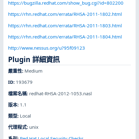
https://bugzilla.redhat.com/show_bug.cgi?id=802200
https://rhn.redhat.com/errata/RHSA-2011-1802.html
https://rhn.redhat.com/errata/RHSA-2011-1803.html
https://rhn.redhat.com/errata/RHSA-2011-1804.html
http://www.nessus.org/u?95f09123
Plugin 詳細資訊
嚴重性
:
Medium
ID
:
193679
檔案名稱
:
redhat-RHSA-2012-1053.nasl
版本
:
1.1
類型
:
Local
代理程式
:
unix
系列
:
Red Hat Local Security Checks