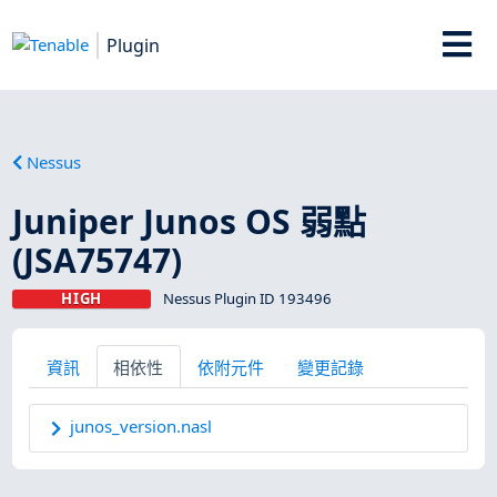
Plugin
Nessus
Juniper Junos OS 弱點
(JSA75747)
HIGH
Nessus Plugin ID 193496
資訊
相依性
依附元件
變更記錄
junos_version.nasl