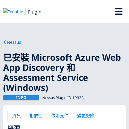
Plugin
Nessus
已安裝 Microsoft Azure Web
App Discovery 和
Assessment Service
(Windows)
INFO
Nessus Plugin ID 193331
資訊
相依性
依附元件
變更記錄
概要