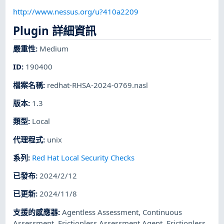
http://www.nessus.org/u?410a2209
Plugin 詳細資訊
嚴重性
:
Medium
ID
:
190400
檔案名稱
:
redhat-RHSA-2024-0769.nasl
版本
:
1.3
類型
:
Local
代理程式
:
unix
系列
:
Red Hat Local Security Checks
已發布
:
2024/2/12
已更新
:
2024/11/8
支援的感應器
:
Agentless Assessment
,
Continuous
Assessment
,
Frictionless Assessment Agent
,
Frictionless