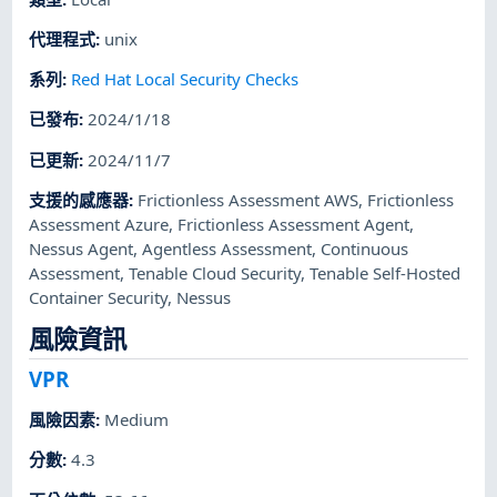
代理程式
:
unix
系列
:
Red Hat Local Security Checks
已發布
:
2024/1/18
已更新
:
2024/11/7
支援的感應器
:
Frictionless Assessment AWS
,
Frictionless
Assessment Azure
,
Frictionless Assessment Agent
,
Nessus Agent
,
Agentless Assessment
,
Continuous
Assessment
,
Tenable Cloud Security
,
Tenable Self-Hosted
Container Security
,
Nessus
風險資訊
VPR
風險因素
:
Medium
分數
:
4.3