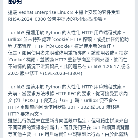
說明
遠端 Redhat Enterprise Linux 8 主機上安裝的套件受到
RHSA-2024: 0300 公告中提及的多個弱點影響。
- urllib3 是適用於 Python 的人性化 HTTP 用戶端程式庫。
urllib3 並未特殊處理 `Cookie` HTTP 標頭，或提供任何協助
程式來管理 HTTP 上的 Cookie，這是使用者的責任。
但是，如果使用者未明確停用重新導向，該使用者或可指定
`Cookie` 標頭，並透過 HTTP 重新導向至不同來源，進而在
不知情的情況下泄漏資訊。此問題已在 urllib3 1.26.17 版或
2.0.5 版中修正。(CVE-2023-43804)
- urllib3 是適用於 Python 的人性化 HTTP 用戶端程式庫。
先前，當要求方法根據 HTTP RFC 的要求，從可接受要求內
文 (如「POST」) 變更為「GET」時，urllib3 便不會在
HTTP 重新導向回應使用狀態 301、302 或 303 時移除
HTTP 要求內文。
雖然此行為並未在重新導向區段中指定，但可藉由拼湊來自
不同區段的資訊來推斷出，而且我們已在 curl 和網頁瀏覽器
等其他主要 HTTP 用戶端實作中觀察到此行為。由於此弱點