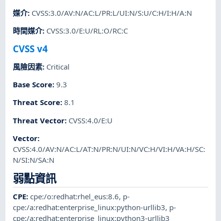
媒介
:
CVSS:3.0/AV:N/AC:L/PR:L/UI:N/S:U/C:H/I:H/A:N
時間媒介
:
CVSS:3.0/E:U/RL:O/RC:C
CVSS v4
風險因素
:
Critical
Base Score
:
9.3
Threat Score
:
8.1
Threat Vector
:
CVSS:4.0/E:U
Vector
:
CVSS:4.0/AV:N/AC:L/AT:N/PR:N/UI:N/VC:H/VI:H/VA:H/SC:
N/SI:N/SA:N
弱點資訊
CPE
:
cpe:/o:redhat:rhel_eus:8.6
,
p-
cpe:/a:redhat:enterprise_linux:python-urllib3
,
p-
cpe:/a:redhat:enterprise_linux:python3-urllib3