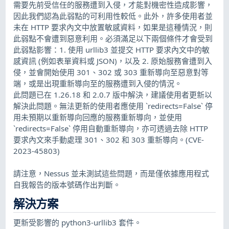
需要先前受信任的服務遭到入侵，才能對機密性造成影響，
因此我們認為此弱點的可利用性較低。此外，許多使用者並
未在 HTTP 要求內文中放置敏感資料，如果是這種情況，則
此弱點不會遭到惡意利用。必須滿足以下兩個條件才會受到
此弱點影響：1. 使用 urllib3 並提交 HTTP 要求內文中的敏
感資訊 (例如表單資料或 JSON)，以及 2. 原始服務會遭到入
侵，並會開始使用 301、302 或 303 重新導向至惡意對等
端，或是出現重新導向至的服務遭到入侵的情況。
此問題已在 1.26.18 和 2.0.7 版中解決，建議使用者更新以
解決此問題。無法更新的使用者應使用 `redirects=False` 停
用未預期以重新導向回應的服務重新導向，並使用
`redirects=False` 停用自動重新導向，亦可透過去除 HTTP
要求內文來手動處理 301、302 和 303 重新導向。(CVE-
2023-45803)
請注意，Nessus 並未測試這些問題，而是僅依據應用程式
自我報告的版本號碼作出判斷。
解決方案
更新受影響的 python3-urllib3 套件。