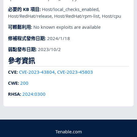
必要的 KB 項目
:
Host/local_checks_enabled
,
Host/RedHat/release
,
Host/RedHat/rpm-list
,
Host/cpu
可輕鬆利用
:
No known exploits are available
修補程式發佈日期
:
2024/1/18
弱點發布日期
:
2023/10/2
參考資訊
CVE
:
CVE-2023-43804
,
CVE-2023-45803
CWE
:
200
RHSA
:
2024:0300
Tenable.com