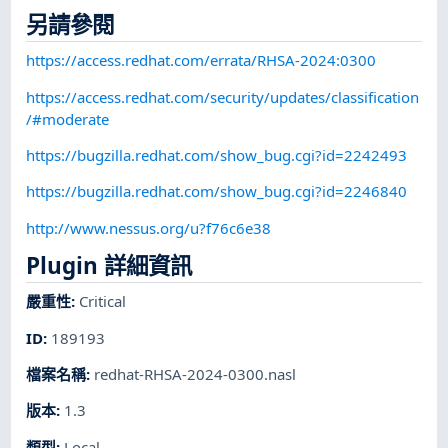
另請參閱
https://access.redhat.com/errata/RHSA-2024:0300
https://access.redhat.com/security/updates/classification
/#moderate
https://bugzilla.redhat.com/show_bug.cgi?id=2242493
https://bugzilla.redhat.com/show_bug.cgi?id=2246840
http://www.nessus.org/u?f76c6e38
Plugin 詳細資訊
嚴重性
:
Critical
ID
:
189193
檔案名稱
:
redhat-RHSA-2024-0300.nasl
版本
:
1.3
類型
:
Local