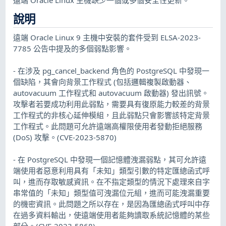
說明
遠端 Oracle Linux 9 主機中安裝的套件受到 ELSA-2023-
7785 公告中提及的多個弱點影響。
- 在涉及 pg_cancel_backend 角色的 PostgreSQL 中發現一
個缺陷，其會向背景工作程式 (包括邏輯複製啟動器、
autovacuum 工作程式和 autovacuum 啟動器) 發出訊號。
攻擊者若要成功利用此弱點，需要具有復原能力較差的背景
工作程式的非核心延伸模組，且此弱點只會影響該特定背景
工作程式。此問題可允許遠端高權限使用者發動拒絕服務
(DoS) 攻擊。(CVE-2023-5870)
- 在 PostgreSQL 中發現一個記憶體洩漏弱點，其可允許遠
端使用者惡意利用具有「未知」類型引數的特定匯總函式呼
叫，進而存取敏感資訊。在不指定類型的情況下處理來自字
串常值的「未知」類型值可洩漏位元組，進而可能洩漏重要
的機密資訊。此問題之所以存在，是因為匯總函式呼叫中存
在過多資料輸出，使遠端使用者能夠讀取系統記憶體的某些
部分。(CVE-2023-5868)