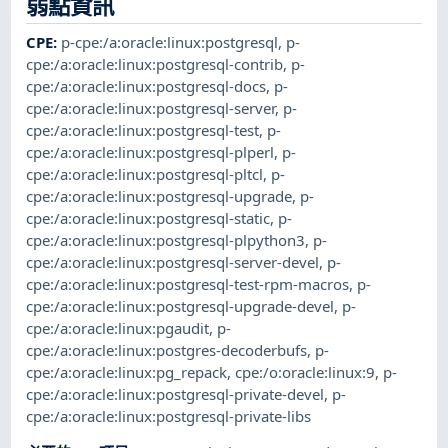
弱點資訊
CPE
:
p-cpe:/a:oracle:linux:postgresql
,
p-
cpe:/a:oracle:linux:postgresql-contrib
,
p-
cpe:/a:oracle:linux:postgresql-docs
,
p-
cpe:/a:oracle:linux:postgresql-server
,
p-
cpe:/a:oracle:linux:postgresql-test
,
p-
cpe:/a:oracle:linux:postgresql-plperl
,
p-
cpe:/a:oracle:linux:postgresql-pltcl
,
p-
cpe:/a:oracle:linux:postgresql-upgrade
,
p-
cpe:/a:oracle:linux:postgresql-static
,
p-
cpe:/a:oracle:linux:postgresql-plpython3
,
p-
cpe:/a:oracle:linux:postgresql-server-devel
,
p-
cpe:/a:oracle:linux:postgresql-test-rpm-macros
,
p-
cpe:/a:oracle:linux:postgresql-upgrade-devel
,
p-
cpe:/a:oracle:linux:pgaudit
,
p-
cpe:/a:oracle:linux:postgres-decoderbufs
,
p-
cpe:/a:oracle:linux:pg_repack
,
cpe:/o:oracle:linux:9
,
p-
cpe:/a:oracle:linux:postgresql-private-devel
,
p-
cpe:/a:oracle:linux:postgresql-private-libs