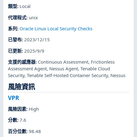
類型
:
Local
代理程式
:
unix
系列
:
Oracle Linux Local Security Checks
已發布
:
2023/12/15
已更新
:
2025/9/9
支援的感應器
:
Continuous Assessment
,
Frictionless
Assessment Agent
,
Nessus Agent
,
Tenable Cloud
Security
,
Tenable Self-Hosted Container Security
,
Nessus
風險資訊
VPR
風險因素
:
High
分數
:
7.6
百分位數
:
98.48