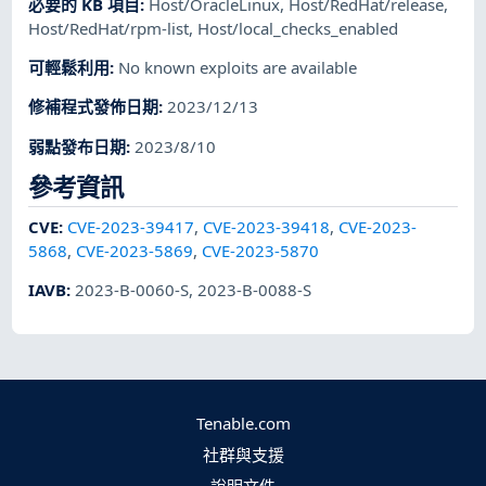
必要的 KB 項目
:
Host/OracleLinux
,
Host/RedHat/release
,
Host/RedHat/rpm-list
,
Host/local_checks_enabled
可輕鬆利用
:
No known exploits are available
修補程式發佈日期
:
2023/12/13
弱點發布日期
:
2023/8/10
參考資訊
CVE
:
CVE-2023-39417
,
CVE-2023-39418
,
CVE-2023-
5868
,
CVE-2023-5869
,
CVE-2023-5870
IAVB
:
2023-B-0060-S
,
2023-B-0088-S
Tenable.com
社群與支援