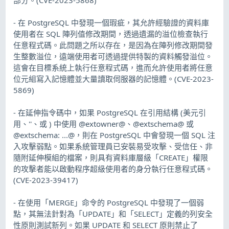
- 在 PostgreSQL 中發現一個瑕疵，其允許經驗證的資料庫
使用者在 SQL 陣列值修改期間，透過遺漏的溢位檢查執行
任意程式碼。此問題之所以存在，是因為在陣列修改期間發
生整數溢位，遠端使用者可透過提供特製的資料觸發溢位。
這會在目標系統上執行任意程式碼，進而允許使用者將任意
位元組寫入記憶體並大量讀取伺服器的記憶體。(CVE-2023-
5869)
- 在延伸指令碼中，如果 PostgreSQL 在引用結構 (美元引
用、''、或 ) 中使用 @extowner@、@extschema@ 或
@extschema: ...@，則在 PostgreSQL 中會發現一個 SQL 注
入攻擊弱點。如果系統管理員已安裝易受攻擊、受信任、非
隨附延伸模組的檔案，則具有資料庫層級「CREATE」權限
的攻擊者能以啟動程序超級使用者的身分執行任意程式碼。
(CVE-2023-39417)
- 在使用「MERGE」命令的 PostgreSQL 中發現了一個弱
點，其無法針對為「UPDATE」和「SELECT」定義的列安全
性原則測試新列。如果 UPDATE 和 SELECT 原則禁止了