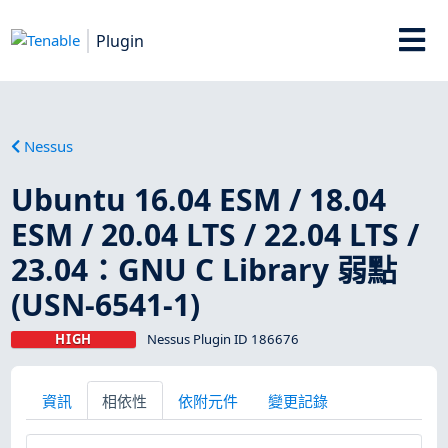
Plugin
Nessus
Ubuntu 16.04 ESM / 18.04
ESM / 20.04 LTS / 22.04 LTS /
23.04：GNU C Library 弱點
(USN-6541-1)
HIGH
Nessus Plugin ID 186676
資訊
相依性
依附元件
變更記錄