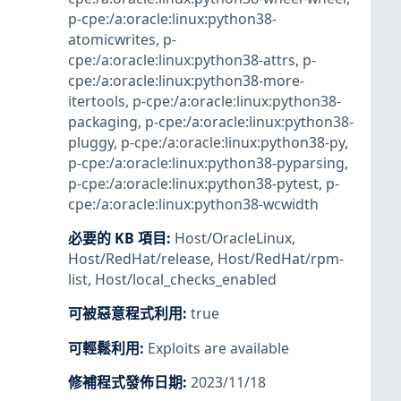
p-cpe:/a:oracle:linux:python38-
atomicwrites
,
p-
cpe:/a:oracle:linux:python38-attrs
,
p-
cpe:/a:oracle:linux:python38-more-
itertools
,
p-cpe:/a:oracle:linux:python38-
packaging
,
p-cpe:/a:oracle:linux:python38-
pluggy
,
p-cpe:/a:oracle:linux:python38-py
,
p-cpe:/a:oracle:linux:python38-pyparsing
,
p-cpe:/a:oracle:linux:python38-pytest
,
p-
cpe:/a:oracle:linux:python38-wcwidth
必要的 KB 項目
:
Host/OracleLinux
,
Host/RedHat/release
,
Host/RedHat/rpm-
list
,
Host/local_checks_enabled
可被惡意程式利用
:
true
可輕鬆利用
:
Exploits are available
修補程式發佈日期
:
2023/11/18