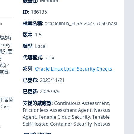
嚴重性
:
Medium
ID
:
186136
檔案名稱
:
oraclelinux_ELSA-2023-7050.nasl
響。
版本
:
1.5
 端點時
roxy-
類型
:
Local
會識別要
代理程式
:
unix
為
」標頭。
系列
:
Oracle Linux Local Security Checks
敏感資
已發布
:
2023/11/21
已更新
:
2025/9/9
由使用者協
支援的感應器
:
Continuous Assessment
,
VE-
Frictionless Assessment Agent
,
Nessus
Agent
,
Tenable Cloud Security
,
Tenable
Self-Hosted Container Security
,
Nessus
。