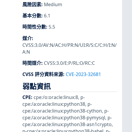
風險因素
:
Medium
基本分數
:
6.1
時間性分數
:
5.5
媒介
:
CVSS:3.0/AV:N/AC:H/PR:N/UI:R/S:C/C:H/I:N/
A:N
時間媒介
:
CVSS:3.0/E:P/RL:O/RC:C
CVSS 評分資料來源
:
CVE-2023-32681
弱點資訊
CPE
:
cpe:/o:oracle:linux:8
,
p-
cpe:/a:oracle:linux:python38
,
p-
cpe:/a:oracle:linux:python38-cython
,
p-
cpe:/a:oracle:linux:python38-pymysql
,
p-
cpe:/a:oracle:linux:python38-asn1crypto
,
p-cpe:/a:oracle:linux:python38-babel
,
p-