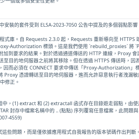
 主機缺少一個或多個安全性更新。
8 主機中安裝的套件受到 ELSA-2023-7050 公告中提及的多個弱點影
P 程式庫。自 Requests 2.3.0 起，Requests 重新導向至 HTTPS
uthorization 標頭。這是我們使用 `rebuild_proxies` 將 `P
標頭重新附加到要求的結果。對於透過通道傳送的 HTTP 連線，Proxy 
至目的地伺服器之前將其移除。但在透過 HTTPS 傳送時，因
因而必須在 CONNECT 要求中傳送「Proxy-Authorization
 意外將 Proxy 憑證轉送至目的地伺服器，進而允許惡意執行者洩漏
 版中修正。
le 模組中，(1) extract 和 (2) extractall 函式存在目錄遊走弱點，
R 封存中檔案名稱中的 .. (點點) 序列覆寫任意檔案，此問題與 C
07-4559)
未測試這些問題，而是僅依據應用程式自我報告的版本號碼作出判斷