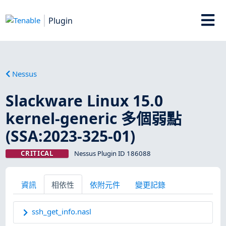
Plugin
Nessus
Slackware Linux 15.0
kernel-generic 多個弱點
(SSA:2023-325-01)
CRITICAL
Nessus Plugin ID 186088
資訊
相依性
依附元件
變更記錄
ssh_get_info.nasl