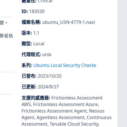
嚴重性
:
Critical
ID
:
183530
檔案名稱
:
ubuntu_USN-4779-1.nasl
影響。
版本
:
1.1
端攻擊者執
類型
:
Local
代理程式
:
unix
系列
:
Ubuntu Local Security Checks
已發布
:
2023/10/20
已更新
:
2024/8/27
支援的感應器
:
Frictionless Assessment
AWS
,
Frictionless Assessment Azure
,
Frictionless Assessment Agent
,
Nessus
Agent
,
Agentless Assessment
,
Continuous
Assessment
,
Tenable Cloud Security
,