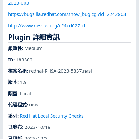
2023-003
https://bugzilla.redhat.com/show_bug.cgi?id=2242803
http://www.nessus.org/u?4ed027b1
Plugin 詳細資訊
嚴重性
:
Medium
ID
:
183302
檔案名稱
:
redhat-RHSA-2023-5837.nasl
版本
:
1.8
類型
:
Local
代理程式
:
unix
系列
:
Red Hat Local Security Checks
已發布
:
2023/10/18
已更新
:
2025/12/8