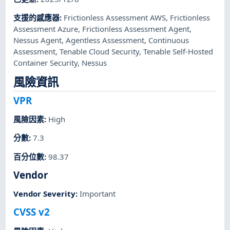
支援的感應器
:
Frictionless Assessment AWS
,
Frictionless
Assessment Azure
,
Frictionless Assessment Agent
,
Nessus Agent
,
Agentless Assessment
,
Continuous
Assessment
,
Tenable Cloud Security
,
Tenable Self-Hosted
Container Security
,
Nessus
風險資訊
VPR
風險因素
:
High
分數
:
7.3
百分位數
:
98.37
Vendor
Vendor Severity
:
Important
CVSS v2