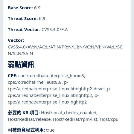
Base Score
:
6.9
Threat Score
:
6.9
Threat Vector
:
CVSS:4.0/E:A
Vector
:
CVSS:4.0/AV:N/AC:L/AT:N/PR:N/UI:N/VC:N/VI:N/VA:L/SC:
N/SI:N/SA:N
弱點資訊
CPE
:
cpe:/o:redhat:enterprise_linux:8
,
cpe:/o:redhat:rhel_eus:8.8
,
p-
cpe:/a:redhat:enterprise_linux:libnghttp2-devel
,
p-
cpe:/a:redhat:enterprise_linux:libnghttp2
,
p-
cpe:/a:redhat:enterprise_linux:nghttp2
必要的 KB 項目
:
Host/local_checks_enabled
,
Host/RedHat/release
,
Host/RedHat/rpm-list
,
Host/cpu
可被惡意程式利用
:
true