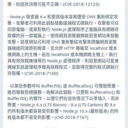
策，則這些決策可能不正確。(CVE-2018-12123)
- Node.js 檢查器 6.x 和更高版本容易遭受 DNS 重新綁定攻
擊，攻擊者可利用此弱點發動遠端程式碼執行。攻擊者可在
同部電腦，或是對執行 Node.js 處理程序之電腦具有網路存
取權的另一部電腦上，使用網頁瀏覽器開啟惡意網站來發動
攻擊。惡意網站可利用 DNS 重新繫結攻擊來誘騙網頁瀏覽
器繞過同源原則檢查，並允許 HTTP 連線至 localhost 或本
機網路上的主機。若在 localhost 或本機網路主機上，執行
具有效除錯連接埠的 Node.js 處理程序，則惡意網站可能會
連線至該處理程序做為除錯程式，並取得完整的程式碼執行
存取權。(CVE-2018-7160)
- 以某些參數呼叫 Buffer.fill() 或 Buffer.alloc() 可導致懸置，
進而導致拒絕服務。為解決此弱點，已更新 Buffer.alloc() 和
Buffer.fill() 的實作，以便它們在這些情況下以零填入，而非
懸置。Node.js 6.x (LTS Boron)、8.x (LTS Carbon) 和 9.x
的所有版本都容易受到影響。Node.js 10.x (最新版本) 的所
有版本都不易受到影響。(CVE-2018-7167)