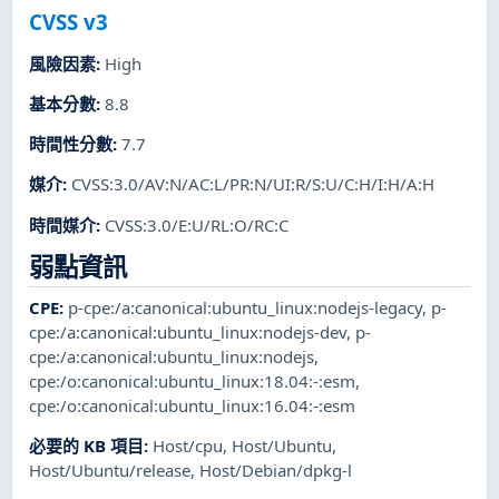
CVSS v3
風險因素
:
High
基本分數
:
8.8
時間性分數
:
7.7
媒介
:
CVSS:3.0/AV:N/AC:L/PR:N/UI:R/S:U/C:H/I:H/A:H
時間媒介
:
CVSS:3.0/E:U/RL:O/RC:C
弱點資訊
CPE
:
p-cpe:/a:canonical:ubuntu_linux:nodejs-legacy
,
p-
cpe:/a:canonical:ubuntu_linux:nodejs-dev
,
p-
cpe:/a:canonical:ubuntu_linux:nodejs
,
cpe:/o:canonical:ubuntu_linux:18.04:-:esm
,
cpe:/o:canonical:ubuntu_linux:16.04:-:esm
必要的 KB 項目
:
Host/cpu
,
Host/Ubuntu
,
Host/Ubuntu/release
,
Host/Debian/dpkg-l