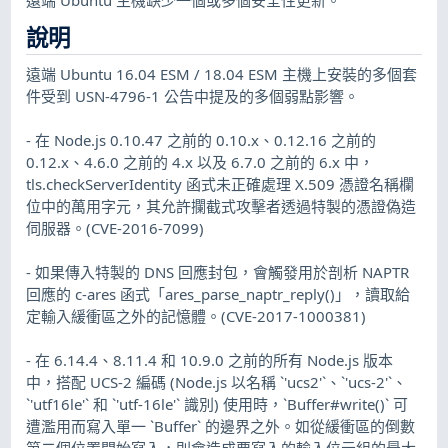
說明
遠端 Ubuntu 16.04 ESM / 18.04 ESM 主機上安裝的多個套
件受到 USN-4796-1 公告中提及的多個弱點影響。
- 在 Node.js 0.10.47 之前的 0.10.x、0.12.16 之前的
0.12.x、4.6.0 之前的 4.x 以及 6.7.0 之前的 6.x 中，
tls.checkServerIdentity 函式未正確處理 X.509 憑證名稱欄
位中的萬用字元，其允許攔截式攻擊者透過特製的憑證偽造
伺服器。(CVE-2016-7099)
- 如果傳入特製的 DNS 回應封包，會觸發用於剖析 NAPTR
回應的 c-ares 函式「ares_parse_naptr_reply()」，讀取給
定輸入緩衝區之外的記憶體。(CVE-2017-1000381)
- 在 6.14.4、8.11.4 和 10.9.0 之前的所有 Node.js 版本
中，搭配 UCS-2 編碼 (Node.js 以名稱 `'ucs2'`、`'ucs-2'`、
`'utf16le'` 和 `'utf-16le'` 識別) 使用時，`Buffer#write()` 可
遭濫用而寫入單一 `Buffer` 的邊界之外。如從緩衝區的倒數
第二個位置開始寫入，則會造成要寫入的輸入位元組的最大