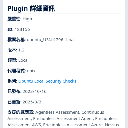
Plugin 詳細資訊
嚴重性
:
High
ID
:
183156
檔案名稱
:
ubuntu_USN-4796-1.nasl
版本
:
1.2
類型
:
Local
代理程式
:
unix
系列
:
Ubuntu Local Security Checks
已發布
:
2023/10/16
已更新
:
2025/9/3
支援的感應器
:
Agentless Assessment
,
Continuous
Assessment
,
Frictionless Assessment Agent
,
Frictionless
Assessment AWS
,
Frictionless Assessment Azure
,
Nessus