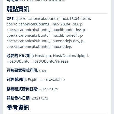
弱點資訊
CPE
:
cpe:/o:canonical:ubuntu_linux:18.04:-:esm
,
cpe:/o:canonical:ubuntu_linux:20.04:-:lts
,
p-
cpe:/a:canonical:ubuntu_linux:libnode-dev
,
p-
cpe:/a:canonical:ubuntu_linux:libnode64
,
p-
cpe:/a:canonical:ubuntu_linux:nodejs-dev
,
p-
cpe:/a:canonical:ubuntu_linux:nodejs
必要的 KB 項目
:
Host/cpu
,
Host/Debian/dpkg-l
,
Host/Ubuntu
,
Host/Ubuntu/release
可被惡意程式利用
:
true
可輕鬆利用
:
Exploits are available
修補程式發佈日期
:
2023/10/5
弱點發布日期
:
2021/3/3
參考資訊