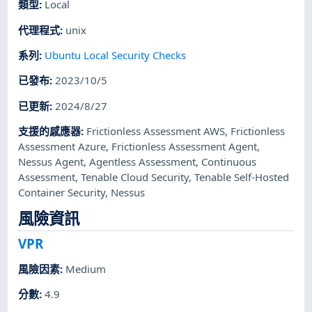
類型
:
Local
代理程式
:
unix
系列
:
Ubuntu Local Security Checks
已發布
:
2023/10/5
已更新
:
2024/8/27
支援的感應器
:
Frictionless Assessment AWS
,
Frictionless
Assessment Azure
,
Frictionless Assessment Agent
,
Nessus Agent
,
Agentless Assessment
,
Continuous
Assessment
,
Tenable Cloud Security
,
Tenable Self-Hosted
Container Security
,
Nessus
風險資訊
VPR
風險因素
:
Medium
分數
:
4.9