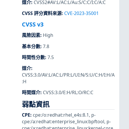
媒介
:
CVSS2#AV:L/AC:L/Au:S/C:C/I:C/A:C
CVSS 評分資料來源
:
CVE-2023-35001
CVSS v3
風險因素
:
High
基本分數
:
7.8
時間性分數
:
7.5
媒介
:
CVSS:3.0/AV:L/AC:L/PR:L/UI:N/S:U/C:H/I:H/A
:H
時間媒介
:
CVSS:3.0/E:H/RL:O/RC:C
弱點資訊
CPE
:
cpe:/o:redhat:rhel_e4s:8.1
,
p-
cpe:/a:redhat:enterprise_linux:bpftool
,
p-
cpe:/a:redhat:enterprise_linux:kernel-core
,