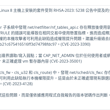
ise Linux 8 主機上安裝的套件受到 RHSA-2023: 5238 公告中提
lter 子系統中發現 net/netfilter/nf_tables_api.c 存在釋放後使
NEWRULE 的錯誤可能導致在相同交易中使用懸置指標，進而造成
權的本機攻擊者可利用此缺陷造成權限提升問題。建議升級過去
b21c675416516ff3d74798fdc97。(CVE-2023-3390)
les 超出邊界讀取/寫入弱點；當 CAP_NET_ADMIN 位於任何使用者
r 未正確處理 vm 暫存器內容 (CVE-2023-35001)
ls_fw、cls_u32 和 cls_route) 中，發現 net/sched/cls_fw.c
可利用此缺陷執行本機權限提升，這是由於未正確處理現有篩選
E-2023-4128)
未測試這些問題，而是僅依據應用程式自我報告的版本號碼作出判斷