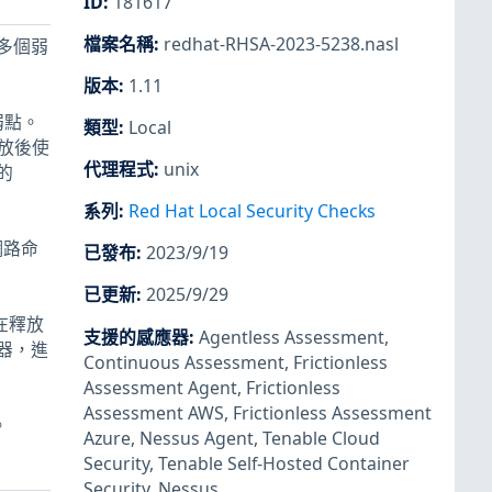
ID
:
181617
檔案名稱
:
redhat-RHSA-2023-5238.nasl
及的多個弱
版本
:
1.11
用弱點。
類型
:
Local
釋放後使
代理程式
:
unix
的
系列
:
Red Hat Local Security Checks
或網路命
已發布
:
2023/9/19
已更新
:
2025/9/29
 存在釋放
支援的感應器
:
Agentless Assessment
,
器，進
Continuous Assessment
,
Frictionless
Assessment Agent
,
Frictionless
Assessment AWS
,
Frictionless Assessment
。
Azure
,
Nessus Agent
,
Tenable Cloud
Security
,
Tenable Self-Hosted Container
Security
,
Nessus