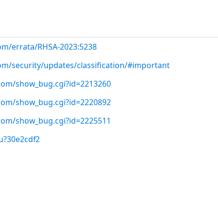
com/errata/RHSA-2023:5238
om/security/updates/classification/#important
t.com/show_bug.cgi?id=2213260
t.com/show_bug.cgi?id=2220892
t.com/show_bug.cgi?id=2225511
u?30e2cdf2