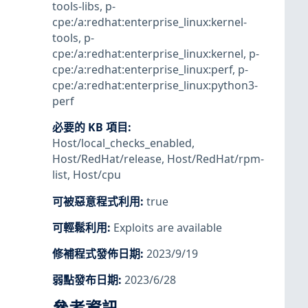
tools-libs
,
p-
cpe:/a:redhat:enterprise_linux:kernel-
tools
,
p-
cpe:/a:redhat:enterprise_linux:kernel
,
p-
cpe:/a:redhat:enterprise_linux:perf
,
p-
cpe:/a:redhat:enterprise_linux:python3-
perf
必要的 KB 項目
:
Host/local_checks_enabled
,
Host/RedHat/release
,
Host/RedHat/rpm-
list
,
Host/cpu
可被惡意程式利用
:
true
可輕鬆利用
:
Exploits are available
修補程式發佈日期
:
2023/9/19
弱點發布日期
:
2023/6/28
參考資訊