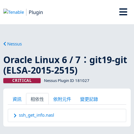
Plugin
Nessus
Oracle Linux 6 / 7：git19-git
(ELSA-2015-2515)
CRITICAL
Nessus Plugin ID 181027
資訊
相依性
依附元件
變更記錄
ssh_get_info.nasl