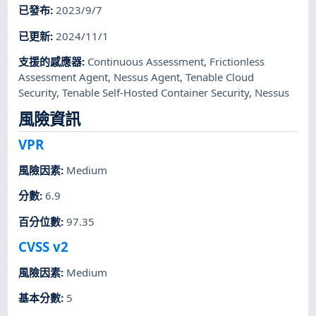
已發布
:
2023/9/7
已更新
:
2024/11/1
支援的感應器
:
Continuous Assessment
,
Frictionless
Assessment Agent
,
Nessus Agent
,
Tenable Cloud
Security
,
Tenable Self-Hosted Container Security
,
Nessus
風險資訊
VPR
風險因素
:
Medium
分數
:
6.9
百分位數
:
97.35
CVSS v2
風險因素
:
Medium
基本分數
:
5