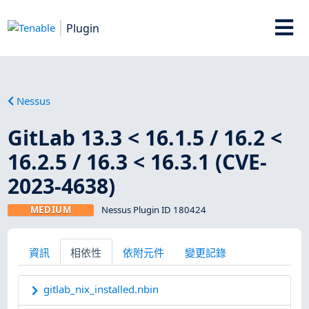
Plugin
Nessus
GitLab 13.3 < 16.1.5 / 16.2 <
16.2.5 / 16.3 < 16.3.1 (CVE-
2023-4638)
MEDIUM
Nessus Plugin ID 180424
資訊
相依性
依附元件
變更記錄
gitlab_nix_installed.nbin