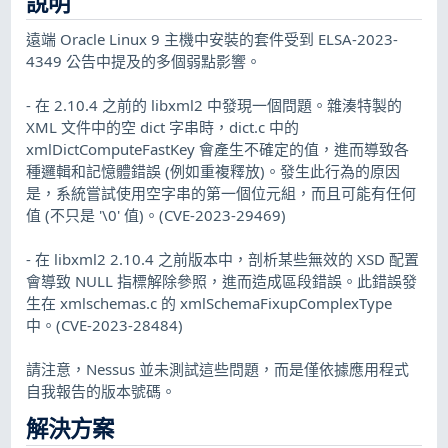
說明
遠端 Oracle Linux 9 主機中安裝的套件受到 ELSA-2023-
4349 公告中提及的多個弱點影響。
- 在 2.10.4 之前的 libxml2 中發現一個問題。雜湊特製的
XML 文件中的空 dict 字串時，dict.c 中的
xmlDictComputeFastKey 會產生不確定的值，進而導致各
種邏輯和記憶體錯誤 (例如重複釋放)。發生此行為的原因
是，系統嘗試使用空字串的第一個位元組，而且可能有任何
值 (不只是 '\0' 值)。(CVE-2023-29469)
- 在 libxml2 2.10.4 之前版本中，剖析某些無效的 XSD 配置
會導致 NULL 指標解除參照，進而造成區段錯誤。此錯誤發
生在 xmlschemas.c 的 xmlSchemaFixupComplexType
中。(CVE-2023-28484)
請注意，Nessus 並未測試這些問題，而是僅依據應用程式
自我報告的版本號碼。
解決方案