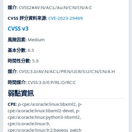
媒介
:
CVSS2#AV:N/AC:L/Au:N/C:N/I:N/A:C
CVSS 評分資料來源
:
CVE-2023-29469
CVSS v3
風險因素
:
Medium
基本分數
:
6.5
時間性分數
:
5.9
媒介
:
CVSS:3.0/AV:N/AC:L/PR:N/UI:R/S:U/C:N/I:N/A:H
時間媒介
:
CVSS:3.0/E:P/RL:O/RC:C
弱點資訊
CPE
:
p-cpe:/a:oracle:linux:libxml2
,
p-
cpe:/a:oracle:linux:libxml2-devel
,
p-
cpe:/a:oracle:linux:python3-libxml2
,
cpe:/o:oracle:linux:9
,
cpe:/o:oracle:linux:9:2:baseos_patch