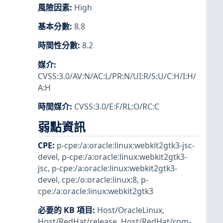
風險因素
:
High
基本分數
:
8.8
時間性分數
:
8.2
媒介
:
CVSS:3.0/AV:N/AC:L/PR:N/UI:R/S:U/C:H/I:H/
A:H
時間媒介
:
CVSS:3.0/E:F/RL:O/RC:C
弱點資訊
CPE
:
p-cpe:/a:oracle:linux:webkit2gtk3-jsc-
devel
,
p-cpe:/a:oracle:linux:webkit2gtk3-
jsc
,
p-cpe:/a:oracle:linux:webkit2gtk3-
devel
,
cpe:/o:oracle:linux:8
,
p-
cpe:/a:oracle:linux:webkit2gtk3
必要的 KB 項目
:
Host/OracleLinux
,
Host/RedHat/release
,
Host/RedHat/rpm-