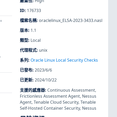
嚴重性
:
High
ID
:
176733
檔案名稱
:
oraclelinux_ELSA-2023-3433.nasl
響。
版本
:
1.1
類型
:
Local
代理程式
:
unix
。
系列
:
Oracle Linux Local Security Checks
已發布
:
2023/6/6
已更新
:
2024/10/22
支援的感應器
:
Continuous Assessment
,
Frictionless Assessment Agent
,
Nessus
Agent
,
Tenable Cloud Security
,
Tenable
Self-Hosted Container Security
,
Nessus