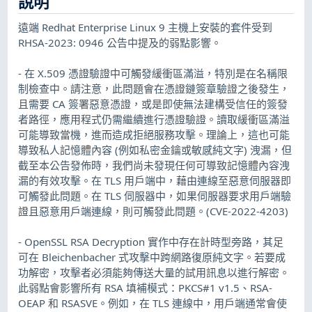
說明
遠端 Redhat Enterprise Linux 9 主機上安裝的套件受到
RHSA-2023: 0946 公告中提及的弱點影響。
- 在 X.509 憑證驗證中可觸發緩衝區滿溢，特別是在名稱限
制檢查中。請注意，此問題會在憑證鏈簽章驗證之後發生，
且需要 CA 簽署惡意憑證，或是即使無法建構受信任的簽發
者路徑，應用程式仍需繼續進行憑證驗證。讀取緩衝區滿溢
可能導致當機，進而造成拒絕服務攻擊。理論上，這也可能
導致私人記憶體內容 (例如私密金鑰或敏感純文字) 洩漏，但
截至本公告發佈時，我們尚未發現任何可導致記憶體內容洩
漏的有效攻擊。在 TLS 用戶端中，藉由連線至惡意伺服器即
可觸發此問題。在 TLS 伺服器中，如果伺服器要求用戶端驗
證且惡意用戶端連線，則可觸發此問題。(CVE-2022-4203)
- OpenSSL RSA Decryption 實作中存在計時型旁路，其足
可在 Bleichenbacher 式攻擊中跨網路復原純文字。若要成
功解密，攻擊者必須能夠傳送大量的試用訊息以進行解密。
此弱點會影響所有 RSA 填補模式：PKCS#1 v1.5、RSA-
OEAP 和 RSASVE。例如，在 TLS 連線中，用戶端通常會使