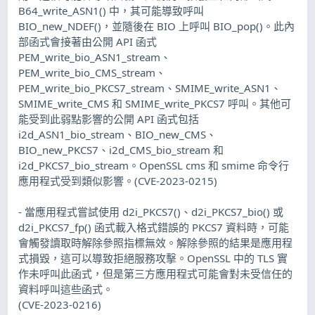
B64_write_ASN1() 中，其可能導致呼叫
BIO_new_NDEF()，並隨後在 BIO 上呼叫 BIO_pop()。此內
部函式會接著由公開 API 函式
PEM_write_bio_ASN1_stream、
PEM_write_bio_CMS_stream、
PEM_write_bio_PKCS7_stream、SMIME_write_ASN1、
SMIME_write_CMS 和 SMIME_write_PKCS7 呼叫。其他可
能受到此弱點影響的公開 API 函式包括
i2d_ASN1_bio_stream、BIO_new_CMS、
BIO_new_PKCS7、i2d_CMS_bio_stream 和
i2d_PKCS7_bio_stream。OpenSSL cms 和 smime 命令行
應用程式受到類似影響。(CVE-2023-0215)
- 當應用程式嘗試使用 d2i_PKCS7()、d2i_PKCS7_bio() 或
d2i_PKCS7_fp() 函式載入格式錯誤的 PKCS7 資料時，可能
會觸發讀取時解除參照指標無效。解除參照的結果是應用程
式損毀，這可以導致拒絕服務攻擊。OpenSSL 中的 TLS 實
作未呼叫此函式，但是第三方應用程式可能會對未受信任的
資料呼叫這些函式。
(CVE-2023-0216)