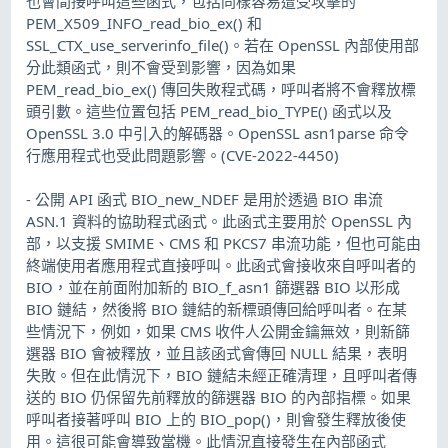
也會間接呼叫這些函式，包括同樣容易遭受攻擊的
PEM_X509_INFO_read_bio_ex() 和
SSL_CTX_use_serverinfo_file()。若在 OpenSSL 內部使用部
分此類函式，則不會受到影響，因為如果
PEM_read_bio_ex() 傳回失敗程式碼，呼叫者將不會釋放標
頭引數。這些位置包括 PEM_read_bio_TYPE() 函式以及
OpenSSL 3.0 中引入的解碼器。OpenSSL asn1parse 命令
行應用程式也受此問題影響。(CVE-2022-4450)
- 公開 API 函式 BIO_new_NDEF 是用於透過 BIO 串流
ASN.1 資料的協助程式函式。此函式主要用於 OpenSSL 內
部，以支援 SMIME、CMS 和 PKCS7 串流功能，但也可能由
終端使用者應用程式直接呼叫。此函式會接收來自呼叫者的
BIO，並在前面附加新的 BIO_f_asn1 篩選器 BIO 以形成
BIO 鏈結，然後將 BIO 鏈結的新標頭傳回給呼叫者。在某
些情況下，例如，如果 CMS 收件人公開金鑰無效，則新篩
選器 BIO 會被釋放，並且該函式會傳回 NULL 結果，表明
失敗。但在此情況下，BIO 鏈結未經正確清理，且呼叫者傳
送的 BIO 仍保留先前釋放的篩選器 BIO 的內部指標。如果
呼叫者接著呼叫 BIO 上的 BIO_pop()，則會發生釋放後使
用。這很可能會導致當機。此情況直接發生在內部函式