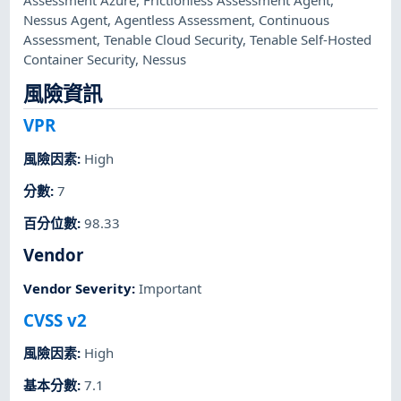
Assessment Azure
,
Frictionless Assessment Agent
,
Nessus Agent
,
Agentless Assessment
,
Continuous
Assessment
,
Tenable Cloud Security
,
Tenable Self-Hosted
Container Security
,
Nessus
風險資訊
VPR
風險因素
:
High
分數
:
7
百分位數
:
98.33
Vendor
Vendor Severity
:
Important
CVSS v2
風險因素
:
High
基本分數
:
7.1