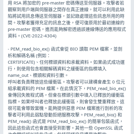
用 RSA 將加密的 pre-master 密碼傳送至伺服器。攻擊者若
觀察到用戶端與伺服器之間存在真正連線，就可以利用此缺
陷將試用訊息傳送至伺服器，並記錄處理這些訊息所用的時
間。攻擊者獲得充足的訊息之後，便可復原用於最初連線的
pre-master 密碼，進而能夠解密透過該連線傳送的應用程式
資料。(CVE-2022-4304)
- PEM_read_bio_ex() 函式會從 BIO 讀取 PEM 檔案，並剖
析和解碼名稱 (例如：
CERTIFICATE)、任何標頭資料和承載資料。如果函式成功運
行，則使用包含相關解碼資料之緩衝區的指標填入
name_out、標頭和資料引數。
呼叫者負責釋放這些緩衝區。攻擊者可以建構會產生 0 位元
組承載資料的 PEM 檔案。在此情況下，PEM_read_bio_ex()
會傳回失敗程式碼，但會在標頭引數中填入已釋放的緩衝區
指標。如果呼叫者也釋放此緩衝區，則會發生雙重釋放。這
很可能會導致當機。能夠提供惡意 PEM 檔案進行剖析的攻
擊者可利用此弱點發動拒絕服務攻擊。PEM_read_bio() 和
PEM_read() 函式是 PEM_read_bio_ex() 的簡單包裝函式，
因此這些函式也會直接受到影響。其他一些 OpenSSL 函式