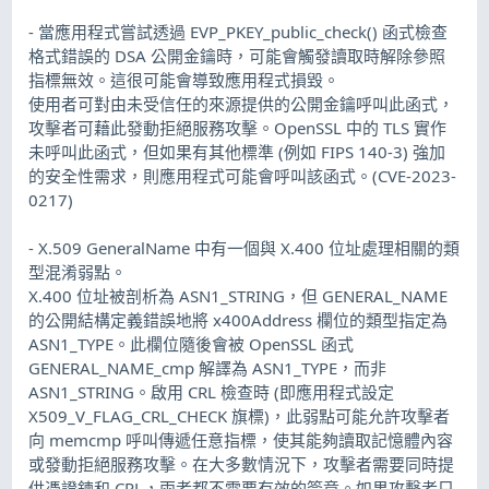
- 當應用程式嘗試透過 EVP_PKEY_public_check() 函式檢查
格式錯誤的 DSA 公開金鑰時，可能會觸發讀取時解除參照
指標無效。這很可能會導致應用程式損毀。
使用者可對由未受信任的來源提供的公開金鑰呼叫此函式，
攻擊者可藉此發動拒絕服務攻擊。OpenSSL 中的 TLS 實作
未呼叫此函式，但如果有其他標準 (例如 FIPS 140-3) 強加
的安全性需求，則應用程式可能會呼叫該函式。(CVE-2023-
0217)
- X.509 GeneralName 中有一個與 X.400 位址處理相關的類
型混淆弱點。
X.400 位址被剖析為 ASN1_STRING，但 GENERAL_NAME
的公開結構定義錯誤地將 x400Address 欄位的類型指定為
ASN1_TYPE。此欄位隨後會被 OpenSSL 函式
GENERAL_NAME_cmp 解譯為 ASN1_TYPE，而非
ASN1_STRING。啟用 CRL 檢查時 (即應用程式設定
X509_V_FLAG_CRL_CHECK 旗標)，此弱點可能允許攻擊者
向 memcmp 呼叫傳遞任意指標，使其能夠讀取記憶體內容
或發動拒絕服務攻擊。在大多數情況下，攻擊者需要同時提
供憑證鍊和 CRL，兩者都不需要有效的簽章。如果攻擊者只