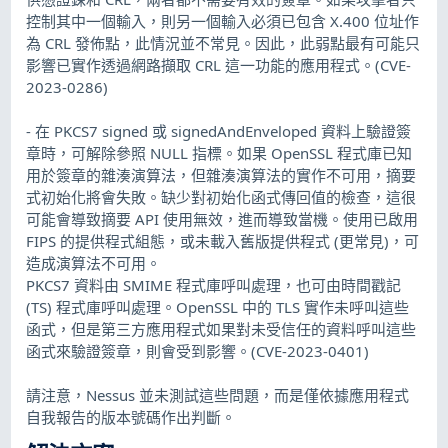
控制其中一個輸入，則另一個輸入必須已包含 X.400 位址作
為 CRL 發佈點，此情況並不常見。因此，此弱點最有可能只
影響已實作透過網路擷取 CRL 這一功能的應用程式。(CVE-
2023-0286)
- 在 PKCS7 signed 或 signedAndEnveloped 資料上驗證簽
章時，可解除參照 NULL 指標。如果 OpenSSL 程式庫已知
用於簽章的雜湊演算法，但雜湊演算法的實作不可用，摘要
式初始化將會失敗。缺少對初始化函式傳回值的檢查，這很
可能會導致摘要 API 使用無效，進而導致當機。使用已啟用
FIPS 的提供程式組態，或未載入舊版提供程式 (更常見)，可
造成演算法不可用。
PKCS7 資料由 SMIME 程式庫呼叫處理，也可由時間戳記
(TS) 程式庫呼叫處理。OpenSSL 中的 TLS 實作未呼叫這些
函式，但是第三方應用程式如果對未受信任的資料呼叫這些
函式來驗證簽章，則會受到影響。(CVE-2023-0401)
請注意，Nessus 並未測試這些問題，而是僅依據應用程式
自我報告的版本號碼作出判斷。