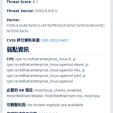
Threat Score
:
8.1
Threat Vector
:
CVSS:4.0/E:U
Vector
:
CVSS:4.0/AV:N/AC:L/AT:N/PR:N/UI:N/VC:H/VI:H/VA:H/SC:
N/SI:N/SA:N
CVSS 評分資料來源
:
CVE-2023-0401
弱點資訊
CPE
:
cpe:/o:redhat:enterprise_linux:9
,
p-
cpe:/a:redhat:enterprise_linux:openssl-devel
,
p-
cpe:/a:redhat:enterprise_linux:openssl-libs
,
p-
cpe:/a:redhat:enterprise_linux:openssl-perl
,
p-
cpe:/a:redhat:enterprise_linux:openssl
必要的 KB 項目
:
Host/local_checks_enabled
,
Host/RedHat/release
,
Host/RedHat/rpm-list
,
Host/cpu
可輕鬆利用
:
No known exploits are available