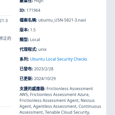
嚴重性
:
High
ID
:
171964
檔案名稱
:
ubuntu_USN-5821-3.nasl
21-3
版本
:
1.5
確修正的
類型
:
Local
代理程式
:
unix
系列
:
Ubuntu Local Security Checks
已發布
:
2023/2/28
已更新
:
2024/10/29
支援的感應器
:
Frictionless Assessment
AWS
,
Frictionless Assessment Azure
,
Frictionless Assessment Agent
,
Nessus
Agent
,
Agentless Assessment
,
Continuous
Assessment
,
Tenable Cloud Security
,