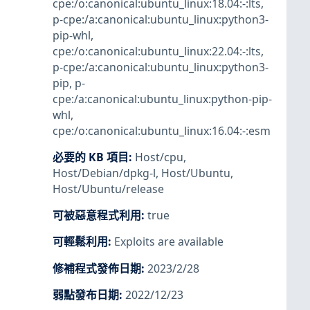
cpe:/o:canonical:ubuntu_linux:18.04:-:lts
,
p-cpe:/a:canonical:ubuntu_linux:python3-
pip-whl
,
cpe:/o:canonical:ubuntu_linux:22.04:-:lts
,
p-cpe:/a:canonical:ubuntu_linux:python3-
pip
,
p-
cpe:/a:canonical:ubuntu_linux:python-pip-
whl
,
cpe:/o:canonical:ubuntu_linux:16.04:-:esm
必要的 KB 項目
:
Host/cpu
,
Host/Debian/dpkg-l
,
Host/Ubuntu
,
Host/Ubuntu/release
可被惡意程式利用
:
true
可輕鬆利用
:
Exploits are available
修補程式發佈日期
:
2023/2/28
弱點發布日期
:
2022/12/23