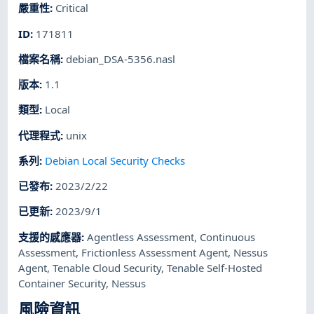
嚴重性
:
Critical
ID
:
171811
檔案名稱
:
debian_DSA-5356.nasl
版本
:
1.1
類型
:
Local
代理程式
:
unix
系列
:
Debian Local Security Checks
已發布
:
2023/2/22
已更新
:
2023/9/1
支援的感應器
:
Agentless Assessment
,
Continuous
Assessment
,
Frictionless Assessment Agent
,
Nessus
Agent
,
Tenable Cloud Security
,
Tenable Self-Hosted
Container Security
,
Nessus
風險資訊