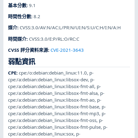
基本分數
:
9.1
時間性分數
:
8.2
媒介
:
CVSS:3.0/AV:N/AC:L/PR:N/UI:N/S:U/C:H/I:N/A:H
時間媒介
:
CVSS:3.0/E:P/RL:O/RC:C
CVSS 評分資料來源
:
CVE-2021-3643
弱點資訊
CPE
:
cpe:/o:debian:debian_linux:11.0
,
p-
cpe:/a:debian:debian_linux:libsox-dev
,
p-
cpe:/a:debian:debian_linux:libsox-fmt-all
,
p-
cpe:/a:debian:debian_linux:libsox-fmt-alsa
,
p-
cpe:/a:debian:debian_linux:libsox-fmt-ao
,
p-
cpe:/a:debian:debian_linux:libsox-fmt-base
,
p-
cpe:/a:debian:debian_linux:libsox-fmt-mp3
,
p-
cpe:/a:debian:debian_linux:libsox-fmt-oss
,
p-
cpe:/a:debian:debian_linux:libsox-fmt-pulse
,
p-
cpe:/a:debian:debian_linux:sox
,
p-