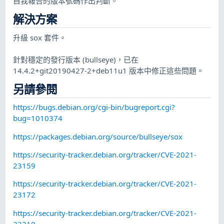
自我報告的版本號碼作出判斷。
解決方案
升級 sox 套件。
針對穩定的發行版本 (bullseye)，已在
14.4.2+git20190427-2+deb11u1 版本中修正這些問題。
另請參閱
https://bugs.debian.org/cgi-bin/bugreport.cgi?
bug=1010374
https://packages.debian.org/source/bullseye/sox
https://security-tracker.debian.org/tracker/CVE-2021-
23159
https://security-tracker.debian.org/tracker/CVE-2021-
23172
https://security-tracker.debian.org/tracker/CVE-2021-
23210