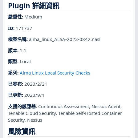
Plugin 詳細資訊
嚴重性
:
Medium
ID
:
171737
檔案名稱
:
alma_linux_ALSA-2023-0842.nasl
版本
:
1.1
類型
:
Local
系列
:
Alma Linux Local Security Checks
已發布
:
2023/2/21
已更新
:
2023/9/1
支援的感應器
:
Continuous Assessment
,
Nessus Agent
,
Tenable Cloud Security
,
Tenable Self-Hosted Container
Security
,
Nessus
風險資訊