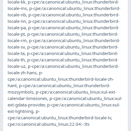
locale-kk
,
p-cpe:/a:canonical:ubuntu_linux:thunderbird-
locale-ms
,
p-cpe:/a:canonical:ubuntu_linux:thunderbird-
locale-nb
,
p-cpe:/a:canonical:ubuntu_linux:thunderbird-
locale-nn
,
p-cpe:/a:canonical:ubuntu_linux:thunderbird-
locale-pa
,
p-cpe:/a:canonical:ubuntu_linux:thunderbird-
locale-pt
,
p-cpe:/a:canonical:ubuntu_linux:thunderbird-
locale-rm
,
p-cpe:/a:canonical:ubuntu_linux:thunderbird-
locale-sv
,
p-cpe:/a:canonical:ubuntu_linux:thunderbird-
locale-ta
,
p-cpe:/a:canonical:ubuntu_linux:thunderbird-
locale-th
,
p-cpe:/a:canonical:ubuntu_linux:thunderbird-
locale-uz
,
p-cpe:/a:canonical:ubuntu_linux:thunderbird-
locale-zh-hans
,
p-
cpe:/a:canonical:ubuntu_linux:thunderbird-locale-zh-
hant
,
p-cpe:/a:canonical:ubuntu_linux:thunderbird-
mozsymbols
,
p-cpe:/a:canonical:ubuntu_linux:xul-ext-
calendar-timezones
,
p-cpe:/a:canonical:ubuntu_linux:xul-
ext-gdata-provider
,
p-cpe:/a:canonical:ubuntu_linux:xul-
ext-lightning
,
p-
cpe:/a:canonical:ubuntu_linux:thunderbird-locale-lv
,
cpe:/o:canonical:ubuntu_linux:22.04:-:lts