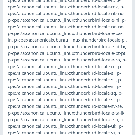
cpe:/a:canonical:ubuntu_linux:thunderbird-locale-mk
,
p-
cpe:/a:canonical:ubuntu_linux:thunderbird-locale-nb-no
,
p-cpe:/a:canonical:ubuntu_linux:thunderbird-locale-nl
,
p-
cpe:/a:canonical:ubuntu_linux:thunderbird-locale-nn-no
,
p-cpe:/a:canonical:ubuntu_linux:thunderbird-locale-pa-
in
,
p-cpe:/a:canonical:ubuntu_linux:thunderbird-locale-pl
,
p-cpe:/a:canonical:ubuntu_linux:thunderbird-locale-pt-br
,
p-cpe:/a:canonical:ubuntu_linux:thunderbird-locale-pt-pt
,
p-cpe:/a:canonical:ubuntu_linux:thunderbird-locale-ro
,
p-
cpe:/a:canonical:ubuntu_linux:thunderbird-locale-ru
,
p-
cpe:/a:canonical:ubuntu_linux:thunderbird-locale-si
,
p-
cpe:/a:canonical:ubuntu_linux:thunderbird-locale-sk
,
p-
cpe:/a:canonical:ubuntu_linux:thunderbird-locale-sl
,
p-
cpe:/a:canonical:ubuntu_linux:thunderbird-locale-sq
,
p-
cpe:/a:canonical:ubuntu_linux:thunderbird-locale-sr
,
p-
cpe:/a:canonical:ubuntu_linux:thunderbird-locale-sv-se
,
p-cpe:/a:canonical:ubuntu_linux:thunderbird-locale-ta-lk
,
p-cpe:/a:canonical:ubuntu_linux:thunderbird-locale-tr
,
p-
cpe:/a:canonical:ubuntu_linux:thunderbird-locale-uk
,
p-
cpe:/a:canonical:ubuntu_linux:thunderbird-locale-vi
,
p-