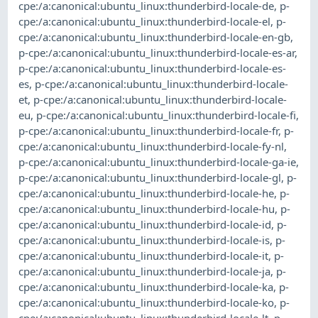
cpe:/a:canonical:ubuntu_linux:thunderbird-locale-de
,
p-
cpe:/a:canonical:ubuntu_linux:thunderbird-locale-el
,
p-
cpe:/a:canonical:ubuntu_linux:thunderbird-locale-en-gb
,
p-cpe:/a:canonical:ubuntu_linux:thunderbird-locale-es-ar
,
p-cpe:/a:canonical:ubuntu_linux:thunderbird-locale-es-
es
,
p-cpe:/a:canonical:ubuntu_linux:thunderbird-locale-
et
,
p-cpe:/a:canonical:ubuntu_linux:thunderbird-locale-
eu
,
p-cpe:/a:canonical:ubuntu_linux:thunderbird-locale-fi
,
p-cpe:/a:canonical:ubuntu_linux:thunderbird-locale-fr
,
p-
cpe:/a:canonical:ubuntu_linux:thunderbird-locale-fy-nl
,
p-cpe:/a:canonical:ubuntu_linux:thunderbird-locale-ga-ie
,
p-cpe:/a:canonical:ubuntu_linux:thunderbird-locale-gl
,
p-
cpe:/a:canonical:ubuntu_linux:thunderbird-locale-he
,
p-
cpe:/a:canonical:ubuntu_linux:thunderbird-locale-hu
,
p-
cpe:/a:canonical:ubuntu_linux:thunderbird-locale-id
,
p-
cpe:/a:canonical:ubuntu_linux:thunderbird-locale-is
,
p-
cpe:/a:canonical:ubuntu_linux:thunderbird-locale-it
,
p-
cpe:/a:canonical:ubuntu_linux:thunderbird-locale-ja
,
p-
cpe:/a:canonical:ubuntu_linux:thunderbird-locale-ka
,
p-
cpe:/a:canonical:ubuntu_linux:thunderbird-locale-ko
,
p-
cpe:/a:canonical:ubuntu_linux:thunderbird-locale-lt
,
p-