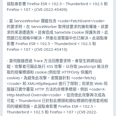
弱點會影響 Firefox ESR < 102.5、Thunderbird < 102.5 和
Firefox < 107。(CVE-2022-45409)
- 當 ServiceWorker 攔截包含 <code>FetchEvent</code>
的要求時，在 ServiceWorker 取得該要求的擁有權後，該要
求的來源遭遺失。這會造成 SameSite Cookie 保護失效。此
問題已在規格中解決，然後在瀏覽器中也已解決。此弱點會
影響 Firefox ESR < 102.5、Thunderbird < 102.5 和
Firefox < 107。(CVE-2022-45410)
- 當伺服器透過 Trace 方法回應要求時，會發生跨網站追
蹤，攻擊者可藉此執行 XSS 攻擊，以存取 JavaScript 無法存
取的授權標頭和 cookie (例如受 HTTPOnly 保護的
cookie)。為避免此攻擊，瀏覽器針對 <code>fetch()
</code> 和 XMLHttpRequest 進行了限制；但某些 Web 伺
服器已實作覆寫 HTTP 方法的非標準標頭，例如 <code>X-
Http-Method-Override</code> ，從而使此攻擊再次成為
可能。Thunderbird 已針對此標頭和類似標頭的使用套用相
同的緩解措施。此弱點會影響 Firefox ESR < 102.5、
Thunderbird < 102.5 和 Firefox < 107。(CVE-2022-