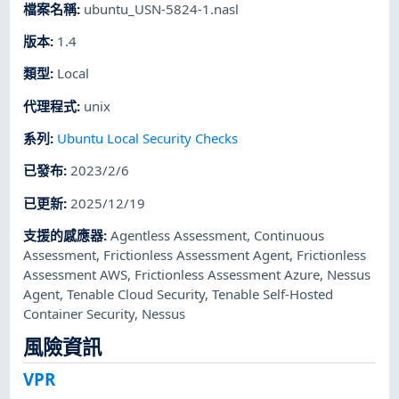
檔案名稱
:
ubuntu_USN-5824-1.nasl
版本
:
1.4
類型
:
Local
代理程式
:
unix
系列
:
Ubuntu Local Security Checks
已發布
:
2023/2/6
已更新
:
2025/12/19
支援的感應器
:
Agentless Assessment
,
Continuous
Assessment
,
Frictionless Assessment Agent
,
Frictionless
Assessment AWS
,
Frictionless Assessment Azure
,
Nessus
Agent
,
Tenable Cloud Security
,
Tenable Self-Hosted
Container Security
,
Nessus
風險資訊
VPR