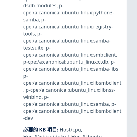
dsdb-modules
,
p-
cpe:/a:canonical:ubuntu_linux:python3-
samba
,
p-
cpe:/a:canonical:ubuntu_linux:registry-
tools
,
p-
cpe:/a:canonical:ubuntu_linux:samba-
testsuite
,
p-
cpe:/a:canonical:ubuntu_linux:smbclient
,
p-cpe:/a:canonical:ubuntu_linux:ctdb
,
p-
cpe:/a:canonical:ubuntu_linux:samba-libs
,
p-
cpe:/a:canonical:ubuntu_linux:libsmbclient
,
p-cpe:/a:canonical:ubuntu_linux:libnss-
winbind
,
p-
cpe:/a:canonical:ubuntu_linux:samba
,
p-
cpe:/a:canonical:ubuntu_linux:libsmbclient
-dev
必要的 KB 項目
:
Host/cpu
,
Host/Debian/dpkg-l
,
Host/Ubuntu
,