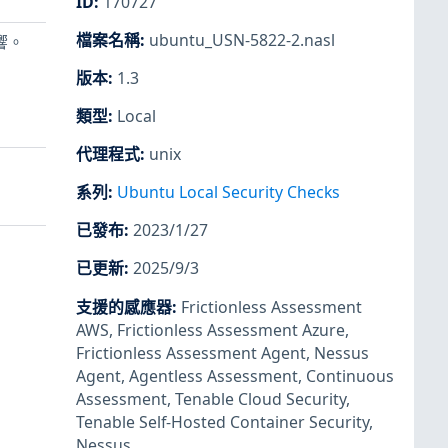
ID
:
170727
檔案名稱
:
ubuntu_USN-5822-2.nasl
影響。
版本
:
1.3
類型
:
Local
代理程式
:
unix
系列
:
Ubuntu Local Security Checks
已發布
:
2023/1/27
已更新
:
2025/9/3
支援的感應器
:
Frictionless Assessment
AWS
,
Frictionless Assessment Azure
,
Frictionless Assessment Agent
,
Nessus
Agent
,
Agentless Assessment
,
Continuous
Assessment
,
Tenable Cloud Security
,
Tenable Self-Hosted Container Security
,
Nessus