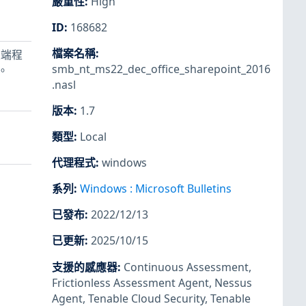
嚴重性
:
High
ID
:
168682
檔案名稱
:
遠端程
smb_nt_ms22_dec_office_sharepoint_2016
。
.nasl
版本
:
1.7
類型
:
Local
代理程式
:
windows
系列
:
Windows : Microsoft Bulletins
已發布
:
2022/12/13
已更新
:
2025/10/15
支援的感應器
:
Continuous Assessment
,
Frictionless Assessment Agent
,
Nessus
Agent
,
Tenable Cloud Security
,
Tenable