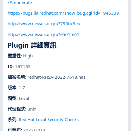
/#moderate
https://bugzilla.redhat.com/show_bug.cgi?id=1945339
http://www.nessus.org/u?790bc9ea
http://www.nessus.org/u?e501fe61
Plugin 詳細資訊
嚴重性
:
High
ID
:
167165
檔案名稱
:
redhat-RHSA-2022-7618.nasl
版本
:
1.7
類型
:
Local
代理程式
:
unix
系列
:
Red Hat Local Security Checks
已發布
:
2022/11/9