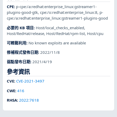
CPE
:
p-cpe:/a:redhat:enterprise_linux:gstreamer1-
plugins-good-gtk
,
cpe:/o:redhat:enterprise_linux:8
,
p-
cpe:/a:redhat:enterprise_linux:gstreamer1-plugins-good
必要的 KB 項目
:
Host/local_checks_enabled
,
Host/RedHat/release
,
Host/RedHat/rpm-list
,
Host/cpu
可輕鬆利用
:
No known exploits are available
修補程式發佈日期
:
2022/11/8
弱點發布日期
:
2021/4/19
參考資訊
CVE
:
CVE-2021-3497
CWE
:
416
RHSA
:
2022:7618