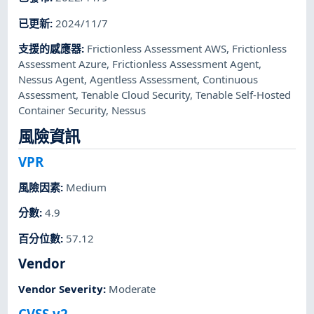
已更新
:
2024/11/7
支援的感應器
:
Frictionless Assessment AWS
,
Frictionless
Assessment Azure
,
Frictionless Assessment Agent
,
Nessus Agent
,
Agentless Assessment
,
Continuous
Assessment
,
Tenable Cloud Security
,
Tenable Self-Hosted
Container Security
,
Nessus
風險資訊
VPR
風險因素
:
Medium
分數
:
4.9
百分位數
:
57.12
Vendor
Vendor Severity
:
Moderate
CVSS v2