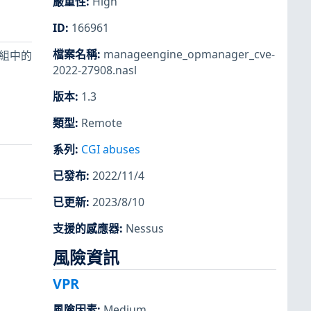
嚴重性
:
High
ID
:
166961
檔案名稱
:
manageengine_opmanager_cve-
 模組中的
2022-27908.nasl
版本
:
1.3
類型
:
Remote
系列
:
CGI abuses
已發布
:
2022/11/4
已更新
:
2023/8/10
支援的感應器
:
Nessus
風險資訊
VPR
風險因素
:
Medium