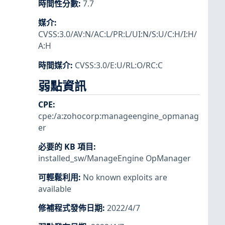
時間性分數
:
7.7
媒介
:
CVSS:3.0/AV:N/AC:L/PR:L/UI:N/S:U/C:H/I:H/
A:H
時間媒介
:
CVSS:3.0/E:U/RL:O/RC:C
弱點資訊
CPE
:
cpe:/a:zohocorp:manageengine_opmanag
er
必要的 KB 項目
:
installed_sw/ManageEngine OpManager
可輕鬆利用
:
No known exploits are
available
修補程式發佈日期
:
2022/4/7