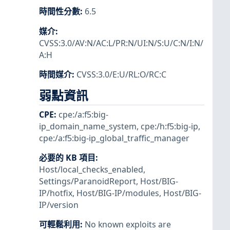
時間性分數
:
6.5
媒介
:
CVSS:3.0/AV:N/AC:L/PR:N/UI:N/S:U/C:N/I:N/
A:H
時間媒介
:
CVSS:3.0/E:U/RL:O/RC:C
弱點資訊
CPE
:
cpe:/a:f5:big-
ip_domain_name_system
,
cpe:/h:f5:big-ip
,
cpe:/a:f5:big-ip_global_traffic_manager
必要的 KB 項目
:
Host/local_checks_enabled
,
Settings/ParanoidReport
,
Host/BIG-
IP/hotfix
,
Host/BIG-IP/modules
,
Host/BIG-
IP/version
可輕鬆利用
:
No known exploits are